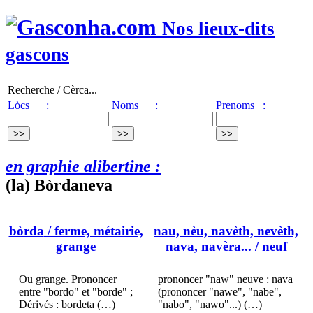
Nos lieux-dits
gascons
Recherche / Cèrca...
Lòcs :
Noms :
Prenoms :
en graphie alibertine :
(la) Bòrdaneva
bòrda
/ ferme, métairie,
nau, nèu, navèth, nevèth,
grange
nava, navèra...
/ neuf
Ou grange. Prononcer
prononcer "naw" neuve : nava
entre "bordo" et "borde" ;
(prononcer "nawe", "nabe",
Dérivés : bordeta (…)
"nabo", "nawo"...) (…)