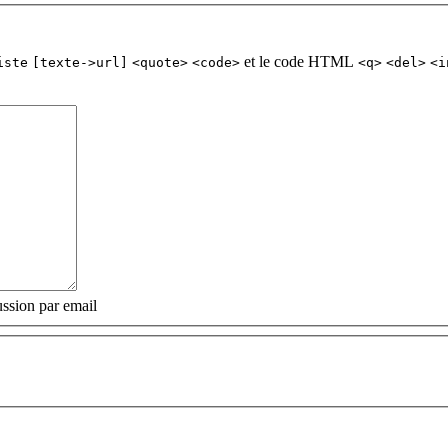
et le code HTML
iste
[texte->url]
<quote>
<code>
<q>
<del>
<i
ssion par email