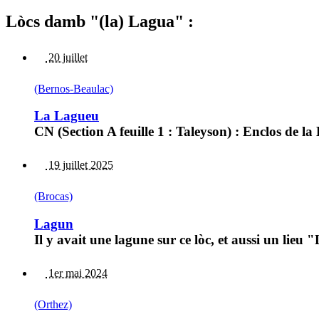
Lòcs damb "(la) Lagua" :
20 juillet
(Bernos-Beaulac)
La Lagueu
CN (Section A feuille 1 : Taleyson) : Enclos de 
19 juillet 2025
(Brocas)
Lagun
Il y avait une lagune sur ce lòc, et aussi un li
1er mai 2024
(Orthez)