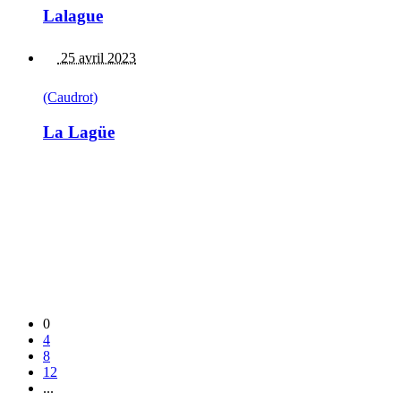
Lalague
25 avril 2023
(Caudrot)
La Lagüe
0
4
8
12
...