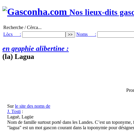
Nos lieux-dits gas
Recherche / Cèrca...
Lòcs :
Noms :
en graphie alibertine :
(la) Lagua
Pron
Sur
le site des noms de
J. Tosti
:
Laguë, Lagüe
Nom de famille surtout porté dans les Landes. C’est un toponyme, 
"lagua" est un mot gascon courant dans la toponymie pour désigner