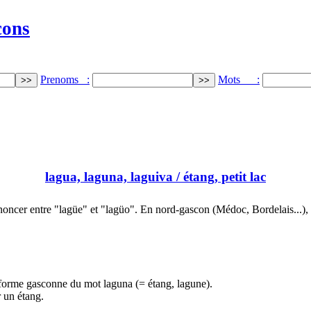
cons
Prenoms :
Mots :
lagua, laguna, laguiva
/ étang, petit lac
oncer entre "lagüe" et "lagüo". En nord-gascon (Médoc, Bordelais...)
forme gasconne du mot laguna (= étang, lagune).
 un étang.