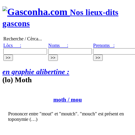
Nos lieux-dits
gascons
Recherche / Cèrca...
Lòcs :
Noms :
Prenoms :
en graphie alibertine :
(lo) Moth
moth
/ mou
Prononcer entre "mout" et "moutch". "mouch" est présent en
toponymie (…)