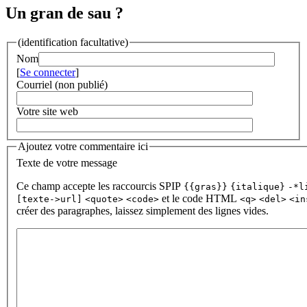
Un gran de sau ?
(identification facultative)
Nom
[
Se connecter
]
Courriel (non publié)
Votre site web
Ajoutez votre commentaire ici
Texte de votre message
Ce champ accepte les raccourcis SPIP
{{gras}}
{italique}
-*l
et le code HTML
[texte->url]
<quote>
<code>
<q>
<del>
<in
créer des paragraphes, laissez simplement des lignes vides.