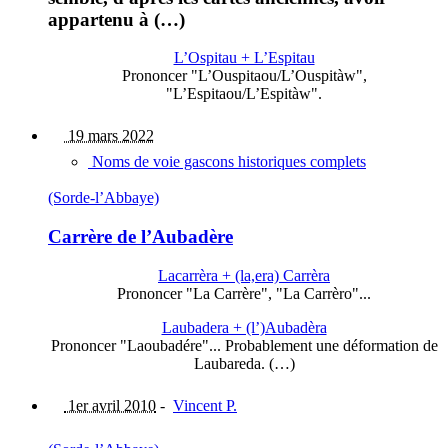
appartenu à (…)
L’Ospitau + L’Espitau
Prononcer "L’Ouspitaou/L’Ouspitàw",
"L’Espitaou/L’Espitàw".
19 mars 2022
Noms de voie gascons historiques complets
(Sorde-l’Abbaye)
Carrère de l’Aubadère
Lacarrèra + (la,era) Carrèra
Prononcer "La Carrère", "La Carrèro"...
Laubadera + (l’)Aubadèra
Prononcer "Laoubadére"... Probablement une déformation de
Laubareda. (…)
1er avril 2010
-
Vincent P.