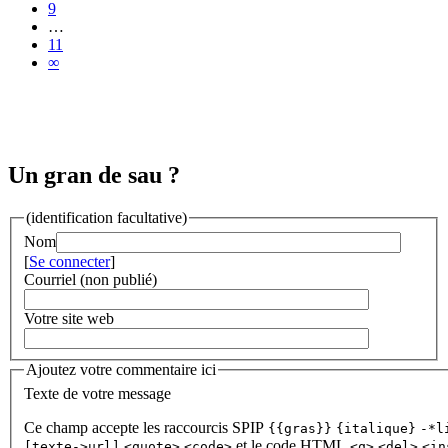
9
…
11
∞
Un gran de sau ?
(identification facultative)
Nom
[
Se connecter
]
Courriel (non publié)
Votre site web
Ajoutez votre commentaire ici
Texte de votre message
Ce champ accepte les raccourcis SPIP
{{gras}}
{italique}
-*l
et le code HTML
[texte->url]
<quote>
<code>
<q>
<del>
<in