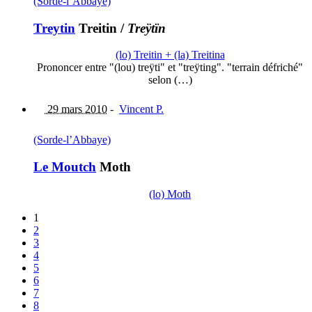
(Sorde-l’Abbaye)
Treytin
Treitin
/
Treÿtïn
(lo) Treitin + (la) Treitina
Prononcer entre "(lou) treÿti" et "treÿting". "terrain défriché"
selon (…)
29 mars 2010
-
Vincent P.
(Sorde-l’Abbaye)
Le Moutch
Moth
(lo) Moth
1
2
3
4
5
6
7
8