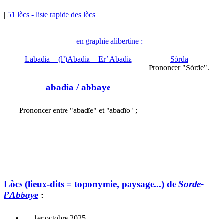
|
51 lòcs
- liste rapide des lòcs
en graphie alibertine :
Labadia + (l’)Abadia + Er’ Abadia
Sòrda
Prononcer "Sòrde".
abadia
/ abbaye
Prononcer entre "abadïe" et "abadïo" ;
Lòcs (lieux-dits = toponymie, paysage...) de
Sorde-
l’Abbaye
:
1er octobre 2025