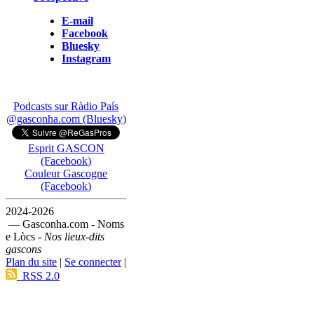
E-mail
Facebook
Bluesky
Instagram
Podcasts sur Ràdio País
@gasconha.com (Bluesky)
Esprit GASCON
(Facebook)
Couleur Gascogne
(Facebook)
2024-2026
— Gasconha.com - Noms
e Lòcs -
Nos lieux-dits
gascons
Plan du site
|
Se connecter
|
RSS 2.0