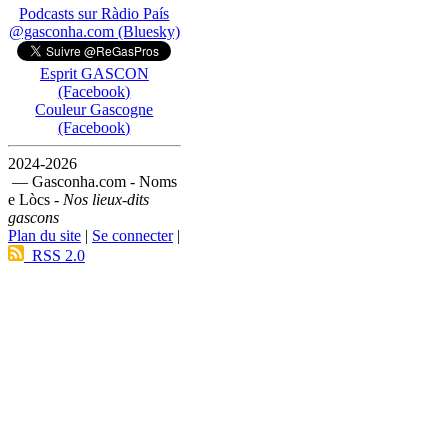
Podcasts sur Ràdio País
@gasconha.com (Bluesky)
Esprit GASCON
(Facebook)
Couleur Gascogne
(Facebook)
2024-2026
— Gasconha.com - Noms
e Lòcs -
Nos lieux-dits
gascons
Plan du site
|
Se connecter
|
RSS 2.0