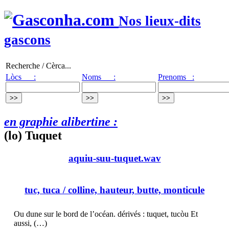
Nos lieux-dits
gascons
Recherche / Cèrca...
Lòcs :
Noms :
Prenoms :
en graphie alibertine :
(lo) Tuquet
aquiu-suu-tuquet.wav
tuc, tuca
/ colline, hauteur, butte, monticule
Ou dune sur le bord de l’océan. dérivés : tuquet, tucòu Et
aussi, (…)