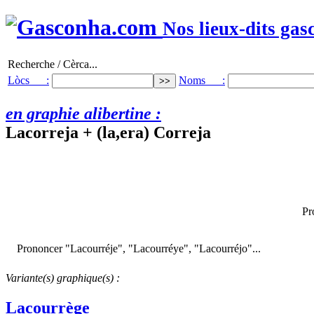
Nos lieux-dits gas
Recherche / Cèrca...
Lòcs :
Noms :
en graphie alibertine :
Lacorreja + (la,era) Correja
Pr
Prononcer "Lacourréje", "Lacourréye", "Lacourréjo"...
Variante(s) graphique(s) :
Lacourrège