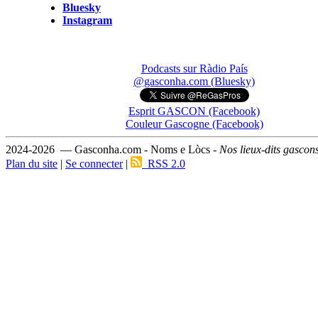
Bluesky
Instagram
Podcasts sur Ràdio País
@gasconha.com (Bluesky)
Esprit GASCON (Facebook)
Couleur Gascogne (Facebook)
2024-2026 — Gasconha.com - Noms e Lòcs -
Nos lieux-dits gascon
Plan du site
|
Se connecter
|
RSS 2.0