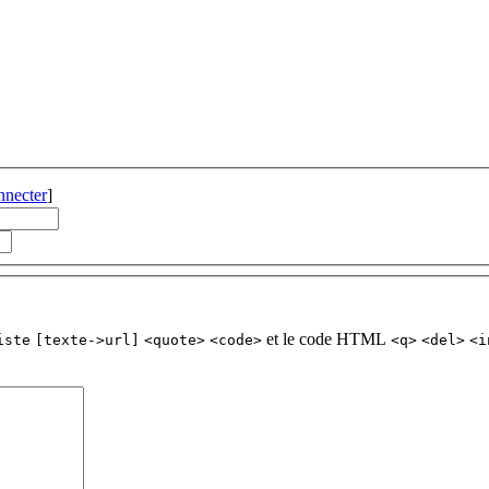
nnecter
]
et le code HTML
iste
[texte->url]
<quote>
<code>
<q>
<del>
<i