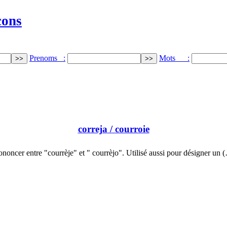
cons
Prenoms :
Mots :
correja
/ courroie
ononcer entre "courrèje" et " courrèjo". Utilisé aussi pour désigner un 