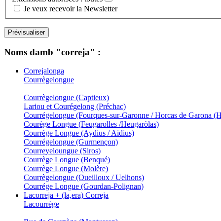
Je veux recevoir la Newsletter
Noms damb "correja" :
Correjalonga
Courrègelongue
Courrègelongue (Captieux)
Lariou et Courégelong (Préchac)
Courrégelongue (Fourques-sur-Garonne / Horcas de Garona (
Courège Longue (Feugarolles /Heugaròlas)
Courrège Longue (Aydius / Aidius)
Courrégelongue (Gurmençon)
Courreyeloungue (Siros)
Courrège Longue (Benqué)
Courrège Longue (Molère)
Courrègelongue (Oueilloux / Uelhons)
Courrége Longue (Gourdan-Polignan)
Lacorreja + (la,era) Correja
Lacourrège