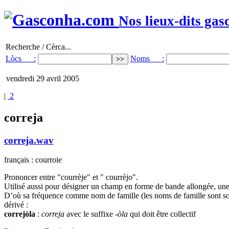
Nos lieux-dits gas
Recherche / Cèrca...
Lòcs :
Noms :
vendredi 29 avril 2005
|
2
correja
correja.wav
français : courroie
Prononcer entre "courrèje" et " courrèjo".
Utilisé aussi pour désigner un champ en forme de bande allongée, une c
D’où sa fréquence comme nom de famille (les noms de famille sont so
dérivé :
correjòla
:
correja
avec le suffixe
-òla
qui doit être collectif