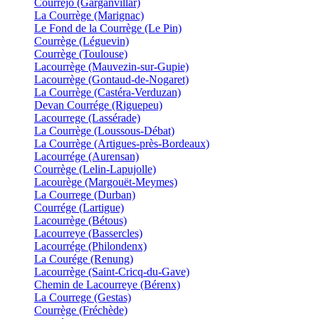
Courréjo (Garganvillar)
La Courrège (Marignac)
Le Fond de la Courrège (Le Pin)
Courrège (Léguevin)
Courrège (Toulouse)
Lacourrège (Mauvezin-sur-Gupie)
Lacourrège (Gontaud-de-Nogaret)
La Courrège (Castéra-Verduzan)
Devan Courrége (Riguepeu)
Lacourrege (Lassérade)
La Courrège (Loussous-Débat)
La Courrège (Artigues-près-Bordeaux)
Lacourrége (Aurensan)
Courrège (Lelin-Lapujolle)
Lacourège (Margouët-Meymes)
La Courrege (Durban)
Courrége (Lartigue)
Lacourrège (Bétous)
Lacourreye (Bassercles)
Lacourrége (Philondenx)
La Courége (Renung)
Lacourrège (Saint-Cricq-du-Gave)
Chemin de Lacourreye (Bérenx)
La Courrege (Gestas)
Courrège (Fréchède)