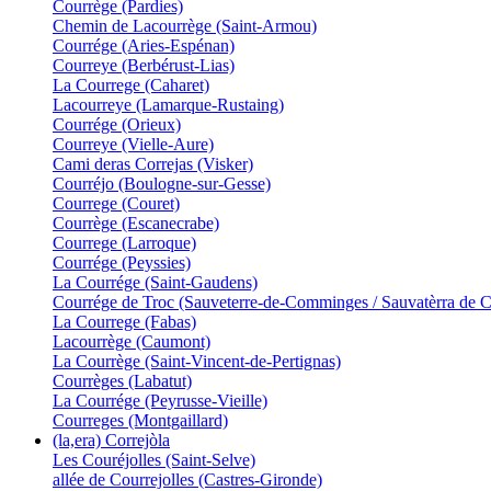
Courrège (Pardies)
Chemin de Lacourrège (Saint-Armou)
Courrége (Aries-Espénan)
Courreye (Berbérust-Lias)
La Courrege (Caharet)
Lacourreye (Lamarque-Rustaing)
Courrége (Orieux)
Courreye (Vielle-Aure)
Cami deras Correjas (Visker)
Courréjo (Boulogne-sur-Gesse)
Courrege (Couret)
Courrège (Escanecrabe)
Courrege (Larroque)
Courrége (Peyssies)
La Courrége (Saint-Gaudens)
Courrége de Troc (Sauveterre-de-Comminges / Sauvatèrra de
La Courrege (Fabas)
Lacourrège (Caumont)
La Courrège (Saint-Vincent-de-Pertignas)
Courrèges (Labatut)
La Courrége (Peyrusse-Vieille)
Courreges (Montgaillard)
(la,era) Correjòla
Les Couréjolles (Saint-Selve)
allée de Courrejolles (Castres-Gironde)