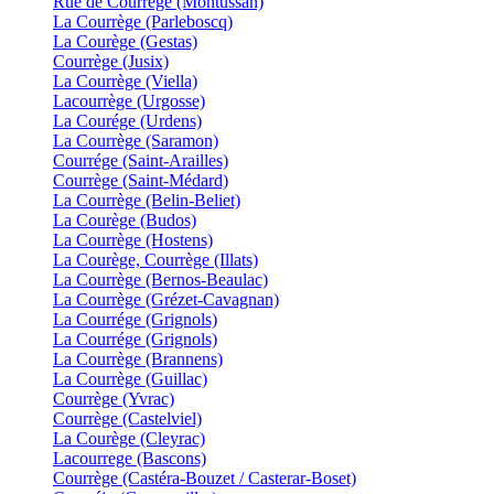
Rue de Courrège (Montussan)
La Courrège (Parleboscq)
La Courège (Gestas)
Courrège (Jusix)
La Courrège (Viella)
Lacourrège (Urgosse)
La Courége (Urdens)
La Courrège (Saramon)
Courrége (Saint-Arailles)
Courrège (Saint-Médard)
La Courrège (Belin-Beliet)
La Courège (Budos)
La Courrège (Hostens)
La Courège, Courrège (Illats)
La Courrège (Bernos-Beaulac)
La Courrège (Grézet-Cavagnan)
La Courrége (Grignols)
La Courrége (Grignols)
La Courrège (Brannens)
La Courrège (Guillac)
Courrège (Yvrac)
Courrège (Castelviel)
La Courège (Cleyrac)
Lacourrege (Bascons)
Courrège (Castéra-Bouzet / Casterar-Boset)