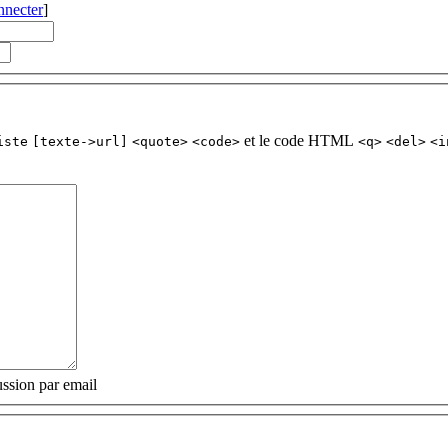
nnecter
]
et le code HTML
iste
[texte->url]
<quote>
<code>
<q>
<del>
<i
ssion par email