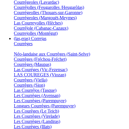
Courrégeoles (Lavardac)
Courréjolles (Feugarolles /Heugaròlas)
Courrégeolles (Thouars-sur-Garonne)
Courrégeoles (Margouët-Meymes)
Las Courreyolles (Hèches)
Courréjole (Cabanac-Cazaux)
Courrejolles (Montégut)
(las,eras) Correjas
Courrèges
Néo-landaise aux Courrèges (Saint-Selve)
Courrèges (Fréchou-Fréchet)
Courrèges (Maupas)
Las Couréges (Vic-Fezensac)
LAS COUREGES (Viozan)
Courrèges (Viella)
Courrèges (Sion)
Las Courréjos (Tasque)
Les Courrèges (Avensan)
Les Courrèges (Parempuyre)
Longues Courrèges (Parempuyre)
Les Courèges (Le Teich)
Les Courrèges (Virelade)
Les Courrèges (Landiras)
Les Courèges (Illats)