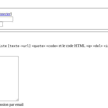
nnecter
]
et le code HTML
iste
[texte->url]
<quote>
<code>
<q>
<del>
<i
ssion par email