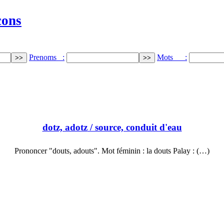
cons
Prenoms :
Mots :
dotz, adotz
/ source, conduit d'eau
Prononcer "douts, adouts". Mot féminin : la douts Palay : (…)