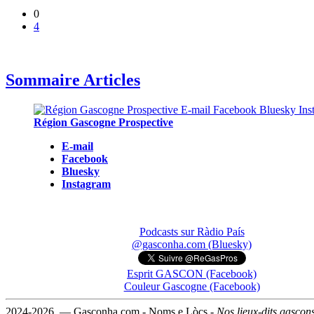
0
4
Sommaire Articles
Région Gascogne Prospective
E-mail
Facebook
Bluesky
Instagram
Podcasts sur Ràdio País
@gasconha.com (Bluesky)
Esprit GASCON (Facebook)
Couleur Gascogne (Facebook)
2024-2026 — Gasconha.com - Noms e Lòcs -
Nos lieux-dits gascon