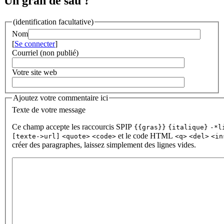
Un gran de sau ?
(identification facultative)
Nom
[
Se connecter
]
Courriel (non publié)
Votre site web
Ajoutez votre commentaire ici
Texte de votre message
Ce champ accepte les raccourcis SPIP
{{gras}}
{italique}
-*l
et le code HTML
[texte->url]
<quote>
<code>
<q>
<del>
<in
créer des paragraphes, laissez simplement des lignes vides.