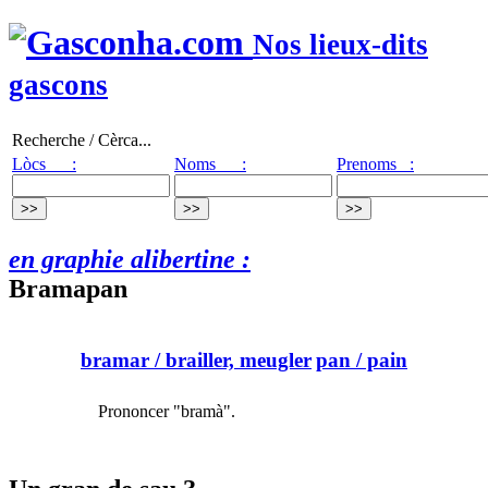
Nos lieux-dits
gascons
Recherche / Cèrca...
Lòcs :
Noms :
Prenoms :
en graphie alibertine :
Bramapan
bramar
/ brailler, meugler
pan
/ pain
Prononcer "bramà".