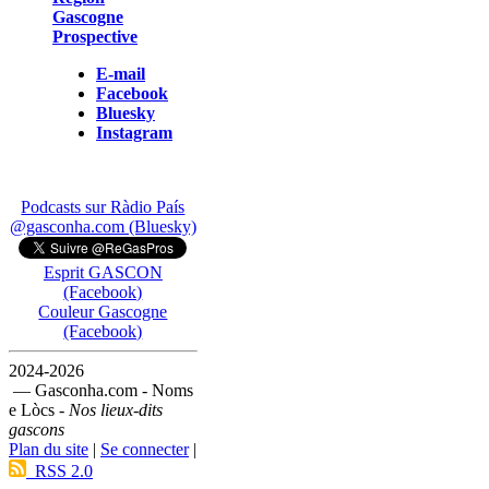
Gascogne
Prospective
E-mail
Facebook
Bluesky
Instagram
Podcasts sur Ràdio País
@gasconha.com (Bluesky)
Esprit GASCON
(Facebook)
Couleur Gascogne
(Facebook)
2024-2026
— Gasconha.com - Noms
e Lòcs -
Nos lieux-dits
gascons
Plan du site
|
Se connecter
|
RSS 2.0