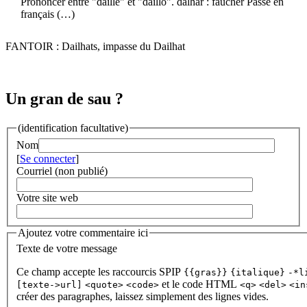
Prononcer entre "daille" et "dàillo". dalhar : faucher Passé en
français (…)
FANTOIR : Dailhats, impasse du Dailhat
Un gran de sau ?
(identification facultative)
Nom
[
Se connecter
]
Courriel (non publié)
Votre site web
Ajoutez votre commentaire ici
Texte de votre message
Ce champ accepte les raccourcis SPIP
{{gras}}
{italique}
-*l
et le code HTML
[texte->url]
<quote>
<code>
<q>
<del>
<in
créer des paragraphes, laissez simplement des lignes vides.