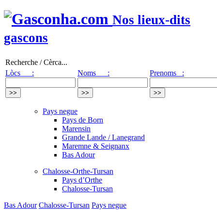
Nos lieux-dits
gascons
Recherche / Cèrca...
Lòcs :
Noms :
Prenoms :
Pays negue
Pays de Born
Marensin
Grande Lande / Lanegrand
Maremne & Seignanx
Bas Adour
Chalosse-Orthe-Tursan
Pays d’Orthe
Chalosse-Tursan
Bas Adour
Chalosse-Tursan
Pays negue