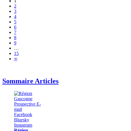
1
2
3
4
5
6
7
8
9
…
15
∞
Sommaire Articles
Région