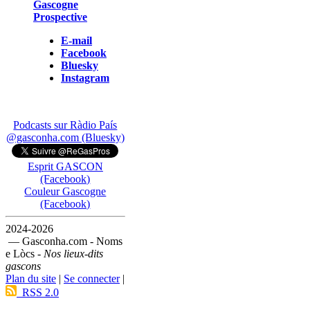
Gascogne
Prospective
E-mail
Facebook
Bluesky
Instagram
Podcasts sur Ràdio País
@gasconha.com (Bluesky)
Esprit GASCON
(Facebook)
Couleur Gascogne
(Facebook)
2024-2026
— Gasconha.com - Noms
e Lòcs -
Nos lieux-dits
gascons
Plan du site
|
Se connecter
|
RSS 2.0