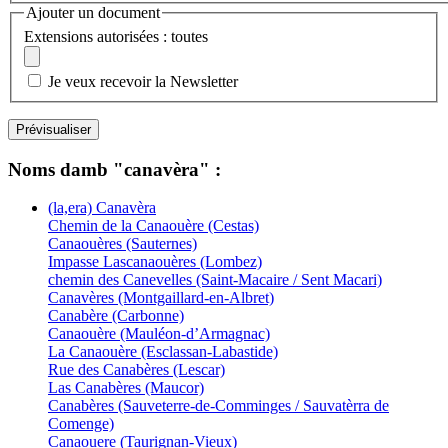
Ajouter un document
Extensions autorisées : toutes
Je veux recevoir la Newsletter
Noms damb "canavèra" :
(la,era) Canavèra
Chemin de la Canaouère (Cestas)
Canaouères (Sauternes)
Impasse Lascanaouères (Lombez)
chemin des Canevelles (Saint-Macaire / Sent Macari)
Canavères (Montgaillard-en-Albret)
Canabère (Carbonne)
Canaouère (Mauléon-d’Armagnac)
La Canaouère (Esclassan-Labastide)
Rue des Canabères (Lescar)
Las Canabères (Maucor)
Canabères (Sauveterre-de-Comminges / Sauvatèrra de
Comenge)
Canaouere (Taurignan-Vieux)