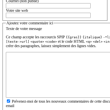
Courriel (non publié)
Votre site web
Ajoutez votre commentaire ici
Texte de votre message
Ce champ accepte les raccourcis SPIP
{{gras}}
{italique}
-*l
et le code HTML
[texte->url]
<quote>
<code>
<q>
<del>
<in
créer des paragraphes, laissez simplement des lignes vides.
Prévenez-moi de tous les nouveaux commentaires de cette discu
email