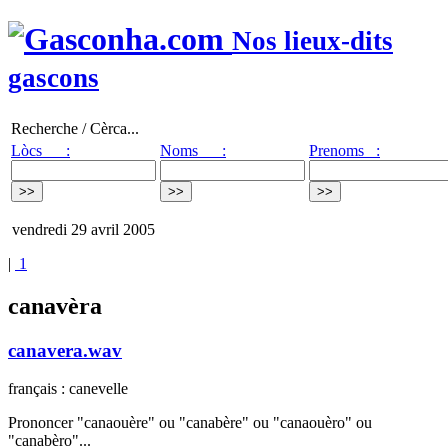
Nos lieux-dits
gascons
Recherche / Cèrca...
Lòcs :
Noms :
Prenoms :
vendredi 29 avril 2005
|
1
canavèra
canavera.wav
français : canevelle
Prononcer "canaouère" ou "canabère" ou "canaouèro" ou
"canabèro"...