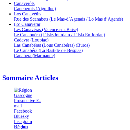
Canaveròts
Canebérots (Aiguillon)
Los Canavèths
Rue des Scanabets (Le Mas-d’Agenais / Lo Mas d’Agenés)
(lo) Canaverar
Les Canavéras (Valence-sur-Baïse)
Le Canaouéra (L’Isle-Jourdain / L’Isla En Jordan)
Cadavra (Loupiac)
Las Canabéras (Lous Canabéras) (Buros)
Le Canabéra (La Bastide-de-Besplas)
Canabéra (Marmande)
Sommaire Articles
Région