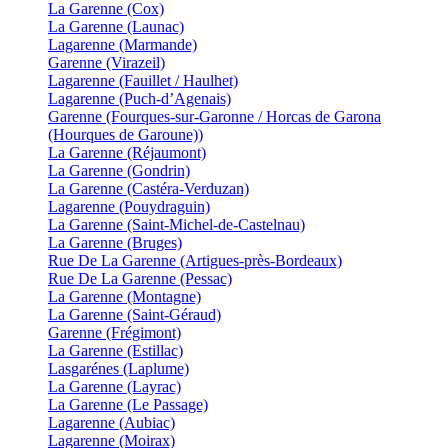
La Garenne (Cox)
La Garenne (Launac)
Lagarenne (Marmande)
Garenne (Virazeil)
Lagarenne (Fauillet / Haulhet)
Lagarenne (Puch-d’Agenais)
Garenne (Fourques-sur-Garonne / Horcas de Garona
(Hourques de Garoune))
La Garenne (Réjaumont)
La Garenne (Gondrin)
La Garenne (Castéra-Verduzan)
Lagarenne (Pouydraguin)
La Garenne (Saint-Michel-de-Castelnau)
La Garenne (Bruges)
Rue De La Garenne (Artigues-près-Bordeaux)
Rue De La Garenne (Pessac)
La Garenne (Montagne)
La Garenne (Saint-Géraud)
Garenne (Frégimont)
La Garenne (Estillac)
Lasgarénes (Laplume)
La Garenne (Layrac)
La Garenne (Le Passage)
Lagarenne (Aubiac)
Lagarenne (Moirax)