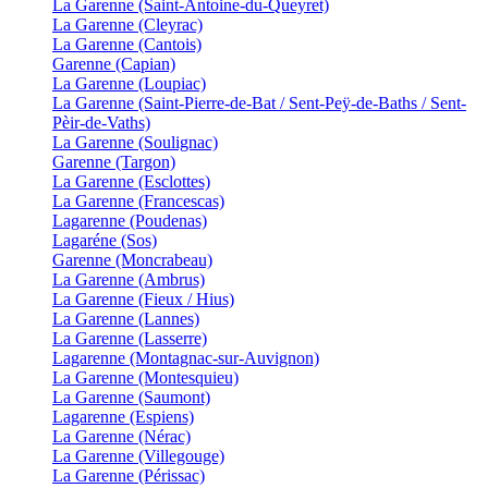
La Garenne (Saint-Antoine-du-Queyret)
La Garenne (Cleyrac)
La Garenne (Cantois)
Garenne (Capian)
La Garenne (Loupiac)
La Garenne (Saint-Pierre-de-Bat / Sent-Peÿ-de-Baths / Sent-
Pèir-de-Vaths)
La Garenne (Soulignac)
Garenne (Targon)
La Garenne (Esclottes)
La Garenne (Francescas)
Lagarenne (Poudenas)
Lagaréne (Sos)
Garenne (Moncrabeau)
La Garenne (Ambrus)
La Garenne (Fieux / Hius)
La Garenne (Lannes)
La Garenne (Lasserre)
Lagarenne (Montagnac-sur-Auvignon)
La Garenne (Montesquieu)
La Garenne (Saumont)
Lagarenne (Espiens)
La Garenne (Nérac)
La Garenne (Villegouge)
La Garenne (Périssac)