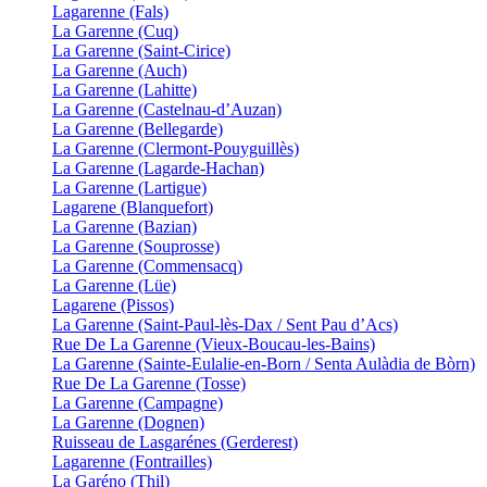
Lagarenne (Fals)
La Garenne (Cuq)
La Garenne (Saint-Cirice)
La Garenne (Auch)
La Garenne (Lahitte)
La Garenne (Castelnau-d’Auzan)
La Garenne (Bellegarde)
La Garenne (Clermont-Pouyguillès)
La Garenne (Lagarde-Hachan)
La Garenne (Lartigue)
Lagarene (Blanquefort)
La Garenne (Bazian)
La Garenne (Souprosse)
La Garenne (Commensacq)
La Garenne (Lüe)
Lagarene (Pissos)
La Garenne (Saint-Paul-lès-Dax / Sent Pau d’Acs)
Rue De La Garenne (Vieux-Boucau-les-Bains)
La Garenne (Sainte-Eulalie-en-Born / Senta Aulàdia de Bòrn)
Rue De La Garenne (Tosse)
La Garenne (Campagne)
La Garenne (Dognen)
Ruisseau de Lasgarénes (Gerderest)
Lagarenne (Fontrailles)
La Garéno (Thil)