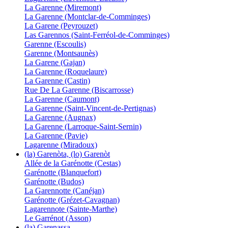
La Garenne (Miremont)
La Garenne (Montclar-de-Comminges)
La Garene (Peyrouzet)
Las Garennos (Saint-Ferréol-de-Comminges)
Garenne (Escoulis)
Garenne (Montsaunès)
La Garene (Gajan)
La Garenne (Roquelaure)
La Garenne (Castin)
Rue De La Garenne (Biscarrosse)
La Garenne (Caumont)
La Garenne (Saint-Vincent-de-Pertignas)
La Garenne (Augnax)
La Garenne (Larroque-Saint-Sernin)
La Garenne (Pavie)
Lagarenne (Miradoux)
(la) Garenòta, (lo) Garenòt
Allée de la Garénotte (Cestas)
Garénotte (Blanquefort)
Garénotte (Budos)
La Garennotte (Canéjan)
Garénotte (Grézet-Cavagnan)
Lagarennote (Sainte-Marthe)
Le Garrénot (Asson)
(la) Garenassa