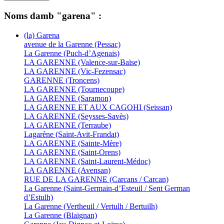
Noms damb "garena" :
(la) Garena
avenue de la Garenne (Pessac)
La Garenne (Puch-d’Agenais)
LA GARENNE (Valence-sur-Baïse)
LA GARENNE (Vic-Fezensac)
GARENNE (Troncens)
LA GARENNE (Tournecoupe)
LA GARENNE (Saramon)
LA GARENNE ET AUX CAGOHI (Seissan)
LA GARENNE (Seysses-Savès)
LA GARENNE (Terraube)
Lagarène (Saint-Avit-Frandat)
LA GARENNE (Sainte-Mère)
LA GARENNE (Saint-Orens)
LA GARENNE (Saint-Laurent-Médoc)
LA GARENNE (Avensan)
RUE DE LA GARENNE (Carcans / Carcan)
La Garenne (Saint-Germain-d’Esteuil / Sent German
d’Estulh)
La Garenne (Vertheuil / Vertulh / Bertuilh)
La Garenne (Blaignan)