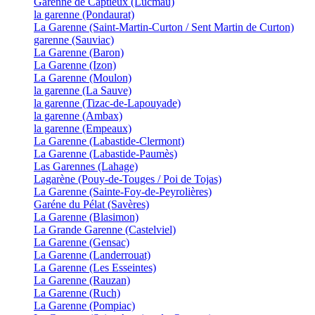
Garenne de Captieux (Lucmau)
la garenne (Pondaurat)
La Garenne (Saint-Martin-Curton / Sent Martin de Curton)
garenne (Sauviac)
La Garenne (Baron)
La Garenne (Izon)
La Garenne (Moulon)
la garenne (La Sauve)
la garenne (Tizac-de-Lapouyade)
la garenne (Ambax)
la garenne (Empeaux)
La Garenne (Labastide-Clermont)
La Garenne (Labastide-Paumès)
Las Garennes (Lahage)
Lagarène (Pouy-de-Touges / Poi de Tojas)
La Garenne (Sainte-Foy-de-Peyrolières)
Garéne du Pélat (Savères)
La Garenne (Blasimon)
La Grande Garenne (Castelviel)
La Garenne (Gensac)
La Garenne (Landerrouat)
La Garenne (Les Esseintes)
La Garenne (Rauzan)
La Garenne (Ruch)
La Garenne (Pompiac)