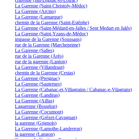
Garenne (Jau-Dignac-et-Loirac)
La Garenne (Saint-Christoly-Médoc)
La Garenne (Arcins)
La Garenne (Lamarque)
chemin de la Garenne (Saint-Estèphe)
La Garenne (Saint-Médard-en-Jalles / Sent Medart en Jalés)
La Garenne (Saint-Yzans-de-Médoc)
impasse de la Garenne (Soussans)
rue de la Garenne (Marcheprime)
La Garenne (Salles)
rue de la Garenne (Arès)
rue de la garenne (Lanton)
La Garenne (Villandraut)
chemin de la Garenne (Cestas)
La Garenne (Preignac)
La Garenne (Sauternes)
La Garenne (Cabanac-et-Villagrains / Cabanac-e-Vilagrans)
La Garenne (Landiras)
La Garenne (Aillas)
Lagarenne (Bouglon)
La Garenne (Cocumont)
La Garenne (Grézet-Cavagnan)
la garenne (Grignols)
La Garenne (Lamothe-Landerron)
la garenne (Langon)