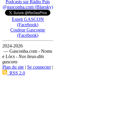
Podcasts sur Ràdio País
@gasconha.com (Bluesky)
Esprit GASCON
(Facebook)
Couleur Gascogne
(Facebook)
2024-2026
— Gasconha.com - Noms
e Lòcs -
Nos lieux-dits
gascons
Plan du site
|
Se connecter
|
RSS 2.0