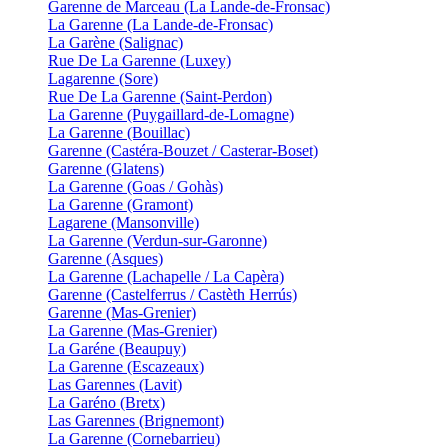
Garenne de Marceau (La Lande-de-Fronsac)
La Garenne (La Lande-de-Fronsac)
La Garène (Salignac)
Rue De La Garenne (Luxey)
Lagarenne (Sore)
Rue De La Garenne (Saint-Perdon)
La Garenne (Puygaillard-de-Lomagne)
La Garenne (Bouillac)
Garenne (Castéra-Bouzet / Casterar-Boset)
Garenne (Glatens)
La Garenne (Goas / Gohàs)
La Garenne (Gramont)
Lagarene (Mansonville)
La Garenne (Verdun-sur-Garonne)
Garenne (Asques)
La Garenne (Lachapelle / La Capèra)
Garenne (Castelferrus / Castèth Herrús)
Garenne (Mas-Grenier)
La Garenne (Mas-Grenier)
La Garéne (Beaupuy)
La Garenne (Escazeaux)
Las Garennes (Lavit)
La Garéno (Bretx)
Las Garennes (Brignemont)
La Garenne (Cornebarrieu)