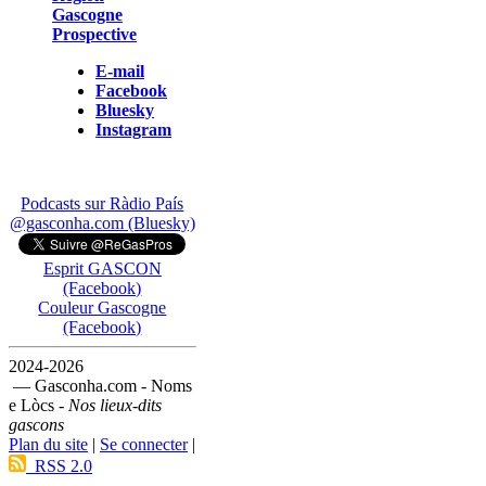
Gascogne
Prospective
E-mail
Facebook
Bluesky
Instagram
Podcasts sur Ràdio País
@gasconha.com (Bluesky)
Esprit GASCON
(Facebook)
Couleur Gascogne
(Facebook)
2024-2026
— Gasconha.com - Noms
e Lòcs -
Nos lieux-dits
gascons
Plan du site
|
Se connecter
|
RSS 2.0