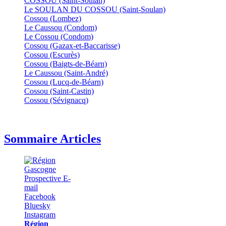
COSSOU (Saint-Soulan)
Le SOULAN DU COSSOU (Saint-Soulan)
Cossou (Lombez)
Le Caussou (Condom)
Le Cossou (Condom)
Cossou (Gazax-et-Baccarisse)
Cossou (Escurès)
Cossou (Baigts-de-Béarn)
Le Caussou (Saint-André)
Cossou (Lucq-de-Béarn)
Cossou (Saint-Castin)
Cossou (Sévignacq)
Sommaire Articles
Région