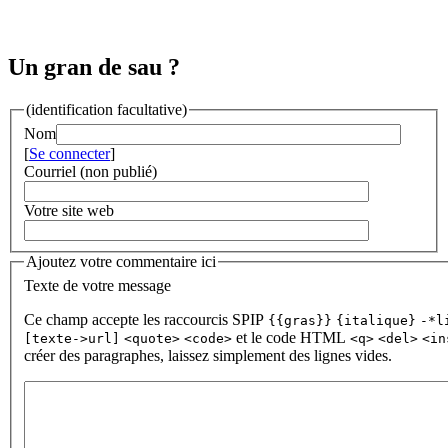
Un gran de sau ?
(identification facultative)
Nom
[
Se connecter
]
Courriel (non publié)
Votre site web
Ajoutez votre commentaire ici
Texte de votre message
Ce champ accepte les raccourcis SPIP
{{gras}}
{italique}
-*l
et le code HTML
[texte->url]
<quote>
<code>
<q>
<del>
<in
créer des paragraphes, laissez simplement des lignes vides.