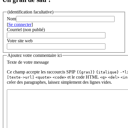
(identification facultative)
Nom
[
Se connecter
]
Courriel (non publié)
Votre site web
Ajoutez votre commentaire ici
Texte de votre message
Ce champ accepte les raccourcis SPIP
{{gras}}
{italique}
-*l
et le code HTML
[texte->url]
<quote>
<code>
<q>
<del>
<in
créer des paragraphes, laissez simplement des lignes vides.