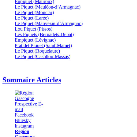
Enpiquet (Mauroux)
Le Piquet (Mauléon-d’Armagnac)
Le Piquet (Monclar)
Le Piquet (Larée)
Le Piquet (Mauvezin-d’Armagnac)
Lou Piquet (Pissos)
Les Piquets (Bernadets-Debat)
Empiquet (Lévignac)
Prat det Piquet (Saint-Mamet)
Le Piquet (Roquelaure)
Le Piquet (Castillon-Massas)
Sommaire Articles
Région
Gascogne