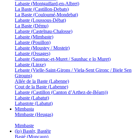
Labaste (Montgaillard-en-Albret)
La Baste (Castillon-Debats)
La Baste (Couloumé-Mondebat)
Labaste (Loussous-Débat)
La Baste (Dému)
Labaste (Castelnau-Chalosse)
Labaste (Mimbaste)
Labaste (Pouillon)
Labaste (Moustey / Mosteir)
Labaste (Ossages)
Labaste (Saugnac-et-Muret / Saunhac e lo Muret)
Labaste (Linxe)
Lebaste (Vielle-Saint-Girons / Viela-Sent Gironç / Biele Sen
Girouns)
Allée de la Baste (Labenne)
Cout de la Baste (Labenne)
Labaste (Castillon (Canton d’Arthez-de-Béarn))
Labaste (Labatut)
Labastote (Labatut)
Mimbasta
Mimbaste (Heugas)
Mimbaste
(lo) Bastèr, Bastèir
Basté (Moncaup)