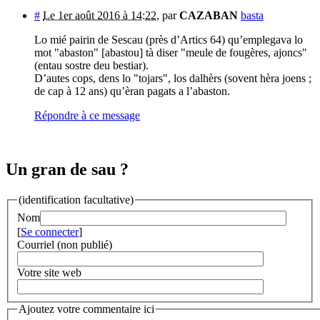
#
Le 1er août 2016 à 14:22
,
par
CAZABAN
basta
Lo mié pairin de Sescau (près d’Artics 64) qu’emplegava lo
mot "abaston" [abastou] tà diser "meule de fougères, ajoncs"
(entau sostre deu bestiar).
D’autes cops, dens lo "tojars", los dalhèrs (sovent hèra joens ;
de cap à 12 ans) qu’èran pagats a l’abaston.
Répondre à ce message
Un gran de sau ?
(identification facultative)
Nom
[
Se connecter
]
Courriel (non publié)
Votre site web
Ajoutez votre commentaire ici