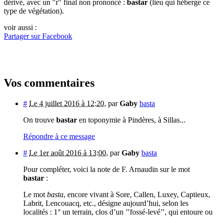
dérivé, avec un "r" final non prononcé :
bastar
(lieu qui héberge ce
type de végétation).
voir aussi :
Partager sur Facebook
Vos commentaires
#
Le 4 juillet 2016 à 12:20
,
par
Gaby
basta
On trouve
bastar
en toponymie à Pindères, à Sillas...
Répondre à ce message
#
Le 1er août 2016 à 13:00
,
par
Gaby
basta
Pour compléter, voici la note de F. Arnaudin sur le mot
bastar
:
Le mot
basta
, encore vivant à Sore, Callen, Luxey, Captieux,
Labrit, Lencouacq, etc., désigne aujourd’hui, selon les
localités : 1° un terrain, clos d’un ’’fossé-levé’’, qui entoure ou