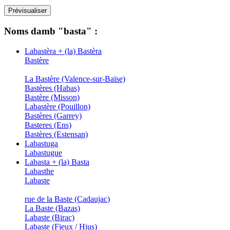
Noms damb "basta" :
Labastèra + (la) Bastèra
Bastère
La Bastère (Valence-sur-Baïse)
Bastères (Habas)
Bastère (Misson)
Labastère (Pouillon)
Bastères (Garrey)
Basteres (Ens)
Bastères (Estensan)
Labastuga
Labastugue
Labasta + (la) Basta
Labasthe
Labaste
rue de la Baste (Cadaujac)
La Baste (Bazas)
Labaste (Birac)
Labaste (Fieux / Hius)