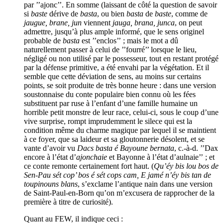
par ’’ajonc’’. En somme (laissant de côté la question de savoir
si
baste
dérive de
basta
, ou bien
basta
de
baste
, comme de
jaugue, brane, jun
viennent
jauga, brana, junca
, on peut
admettre, jusqu’à plus ample informé, que le sens originel
probable de
basta
est ’’enclos’’ ; mais le mot a dû
naturellement passer à celui de ’’fourré’’ lorsque le lieu,
négligé ou non utilisé par le possesseur, tout en restant protégé
par la défense primitive, a été envahi par la végétation. Et il
semble que cette déviation de sens, au moins sur certains
points, se soit produite de très bonne heure : dans une version
soustonnaise du conte populaire bien connu où les fées
substituent par ruse à l’enfant d’une famille humaine un
horrible petit monstre de leur race, celui-ci, sous le coup d’une
vive surprise, rompt imprudemment le silece qui est la
condition même du charme magique par lequel il se maintient
à ce foyer, que sa laideur et sa gloutonnerie désolent, et se
vante d’avoir vu
Dacs basta é Bayoune bernata
, c.-à-d. ’’Dax
encore à l’état d’
ajonchaie
et Bayonne à l’état d’aulnaie’’ ; et
ce conte remonte certainement fort haut. (
Qu’éy bis lou bos de
Sen-Pau sét cop’ bos é sét cops cam, E jamé n’éy bis tan de
toupinouns blans
, s’exclame l’antique nain dans une version
de Saint-Paul-en-Born qu’on m’excusera de rapprocher de la
première à titre de curiosité).
Quant au FEW, il indique ceci :