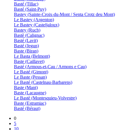
Basté (Tillac)
Basté (Saint-Puy)
Bastey (Sainte-Croix-du-Mont / Senta Crotz deu Mont)
Le Bastey (Argenton)
Le Bastey (Casteljaloux)
Bastey (Ruch)
Bastè (Calignac)
Basté (Lavit)
Basté (Jegun)
Baste (Biran)
Le Basta (Belmont)
Baste (Caillavet)
Basté (Armous-et-Cau / Armons e Cau)
Le Basté (Gimont)
Le Baste (Pessan)
Le Basté (Castelnau-Barbarens)
Baste (Mant)
Baste (Lacaugne)
Le Bastè (Montesquieu-Volvestre)
Baste (Estramiac)
Basté (Béraut)
0
5
10