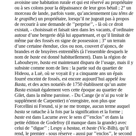
avoisine une habitation rurale et qui est réservé au propriétaire
ou à ses colons pour la dépaissance de leur gros bétail ; 2° un
morceau de lande, parfois vaste, qu’anciennement (
au téms de
le grapilhe
) un propriétaire, lorsqu’il ne jugeait pas à propos
de recourir à une demande de ’’perprise’’, - là où ce droit
existait, - choisissait et faisait sien dans les vacants, d’ordinaire
autour d’une bergerie déjà lui appartenant, et qu’il limitait de
même par des fossés en signe de possession ; 3° un terrain
d’une certaine étendue, clos ou non, couvert d’ajoncs, de
brandes et de bruyères entremêlés (à l’ensemble desquels le
nom de
baste
est donné habituellement). Dans la région de
Labouheyre,
basta
est maintenant disparu de l’usage, mais il y
subsiste comme nom de lieu : la partie sud du quartier de
Hideou, a Luë, où se voyait il y a cinquante ans un épais
fourré enceint de fossés, est encore aujourd’hui appelé
lou
Basta
, et des actes notariés de 1750 établissent qu’un autre
Basta
existait également vers cette époque au quartier de
Gilet, dans la même paroisse. - Du Cange (je n’ai pu voir le
supplément de Carpentier) n’enregistre, non plus que
Forcellini ni Freund, si je ne me trompe, aucun terme auquel
basta
se rattache à la fois par la signification et la forme ;
baste
est dans Lacurne avec le sens d’’’enclos’’ et dans la
petite édition de Godefroy (il manque dans la grande) avec
celui de ’’digue’’ ; Lespy a
bastaa
, et
baste
(Vic-Bilh), qu’il
rend, le premier - sous réserve - aussi par ’’enclos’’, le second