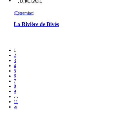
11 juin 2021
(Estramiac)
La Rivière de Bivès
1
2
3
4
5
6
7
8
9
…
11
∞