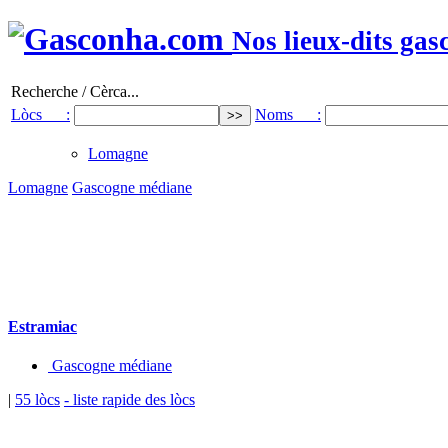
Nos lieux-dits gas
Recherche / Cèrca...
Lòcs :
Noms :
Lomagne
Lomagne
Gascogne médiane
Estramiac
Gascogne médiane
|
55 lòcs
- liste rapide des lòcs