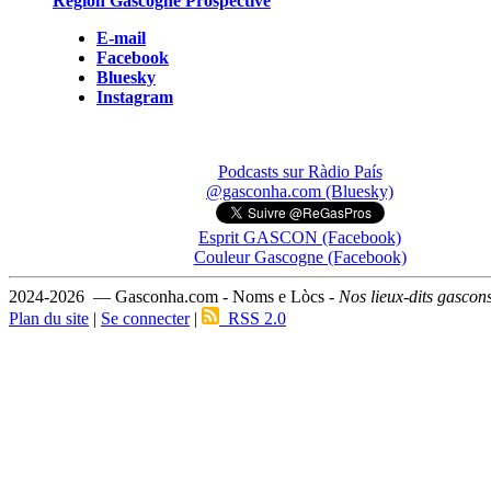
Région Gascogne Prospective
E-mail
Facebook
Bluesky
Instagram
Podcasts sur Ràdio País
@gasconha.com (Bluesky)
Esprit GASCON (Facebook)
Couleur Gascogne (Facebook)
2024-2026 — Gasconha.com - Noms e Lòcs -
Nos lieux-dits gascon
Plan du site
|
Se connecter
|
RSS 2.0