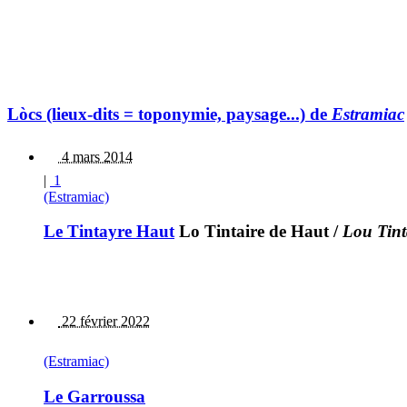
Lòcs (lieux-dits = toponymie, paysage...) de
Estramiac
4 mars 2014
|
1
(Estramiac)
Le Tintayre Haut
Lo Tintaire de Haut
/
Lou Tint
22 février 2022
(Estramiac)
Le Garroussa