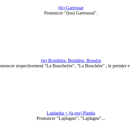
(lo) Garrossar
Prononcer "(lou) Garroussà".
(la) Boishèira, Boishèra, Bossèra
ononcer respectivement "La Boucheÿre", "La Bouchère" ; le premier e
Laplanha + (la,era) Planha
Prononcer "Laplagno", "Laplagne"...