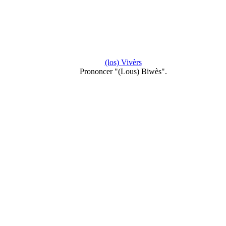
(los) Vivèrs
Prononcer "(Lous) Biwès".