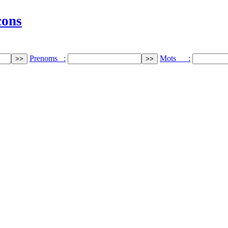
cons
Prenoms :
Mots :