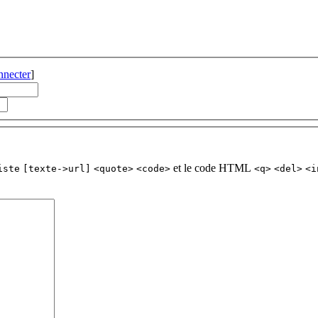
nnecter
]
et le code HTML
iste
[texte->url]
<quote>
<code>
<q>
<del>
<i