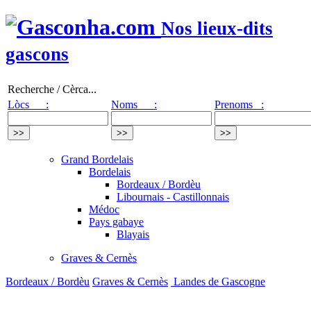
Nos lieux-dits
gascons
Recherche / Cèrca...
Lòcs :
Noms :
Prenoms :
Grand Bordelais
Bordelais
Bordeaux / Bordèu
Libournais - Castillonnais
Médoc
Pays gabaye
Blayais
Graves & Cernès
Bordeaux / Bordèu
Graves & Cernès
Landes de Gascogne