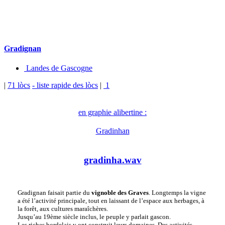
Gradignan
Landes de Gascogne
|
71 lòcs
- liste rapide des lòcs
|
1
en graphie alibertine :
Gradinhan
gradinha.wav
Gradignan faisait partie du
vignoble des Graves
. Longtemps la vigne
a été l’activité principale, tout en laissant de l’espace aux herbages, à
la forêt, aux cultures maraîchères.
Jusqu’au 19ème siècle inclus, le peuple y parlait gascon.
Les riches bordelais y ont construit leurs domaines. Des activités