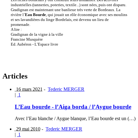
industrielles (tanneries, poteries, textile...) sont nées, puis ont disparu.
Gradignan est maintenant une banlieue très verte de Bordeaux. La
rivière l’
Eau Bourde
, qui jouait un rôle économique avec ses moulins
et ses lavandières du linge Bordelais, est devenu un lieu de
promenade.
A lire :
Gradignan de la vigne à la ville
Francine Musquère
Ed. Aubéron - L’Espace livre
Articles
16 mars 2021
-
Tederic MERGER
|
1
L’Eau bourde - l’Aiga borda / l’Aygue bourde
Avec l’Eau blanche / Aygue blanque, l’Eau bourde est un (…)
29 mai 2010
-
Tederic MERGER
|
1