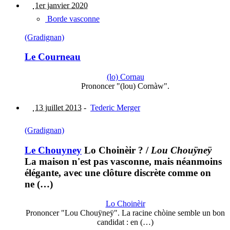
1er janvier 2020
Borde vasconne
(Gradignan)
Le Courneau
(lo) Cornau
Prononcer "(lou) Cornàw".
13 juillet 2013
-
Tederic Merger
(Gradignan)
Le Chouyney
Lo Choinèir ?
/
Lou Chouÿneÿ
La maison n'est pas vasconne, mais néanmoins
élégante, avec une clôture discrète comme on
ne (…)
Lo Choinèir
Prononcer "Lou Chouÿneÿ". La racine chòine semble un bon
candidat : en (…)