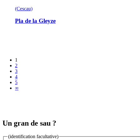
(Cescau)
Pla de la Gleyze
1
2
3
4
5
∞
Un gran de sau ?
(identification facultative)