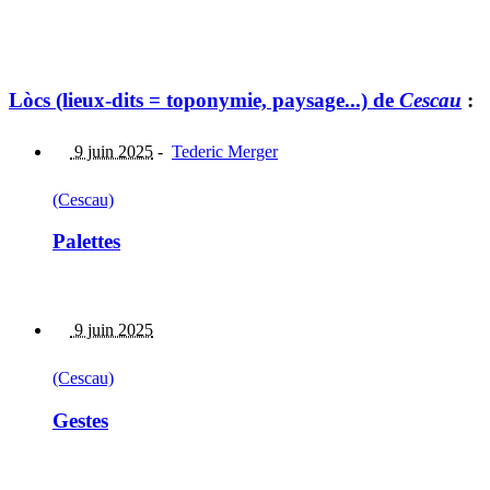
Lòcs (lieux-dits = toponymie, paysage...) de
Cescau
:
9 juin 2025
-
Tederic Merger
(Cescau)
Palettes
9 juin 2025
(Cescau)
Gestes