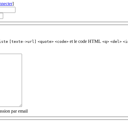
nnecter
]
et le code HTML
iste
[texte->url]
<quote>
<code>
<q>
<del>
<i
ssion par email