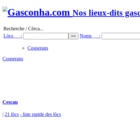
Nos lieux-dits gas
Recherche / Cèrca...
Lòcs :
Noms :
Couserans
Couserans
Cescau
|
21 lòcs
- liste rapide des lòcs