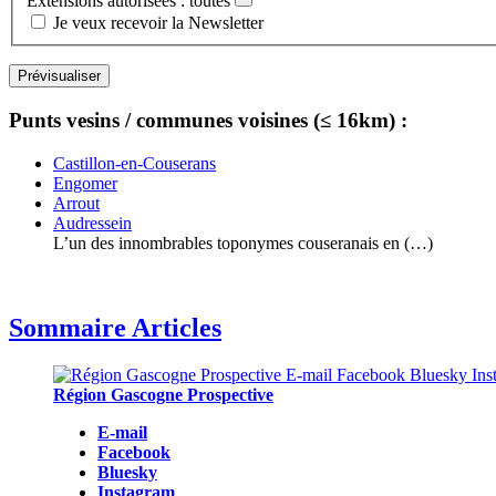
Extensions autorisées : toutes
Je veux recevoir la Newsletter
Punts vesins / communes voisines (≤ 16km) :
Castillon-en-Couserans
Engomer
Arrout
Audressein
L’un des innombrables toponymes couseranais en (…)
Sommaire Articles
Région Gascogne Prospective
E-mail
Facebook
Bluesky
Instagram