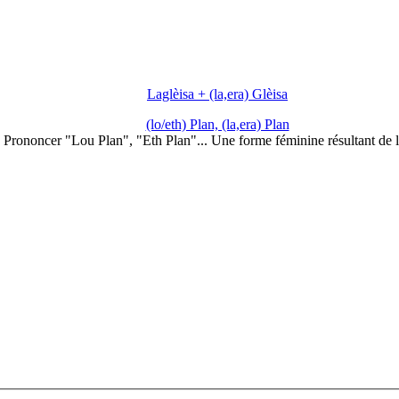
Laglèisa + (la,era) Glèisa
(lo/eth) Plan, (la,era) Plan
Prononcer "Lou Plan", "Eth Plan"... Une forme féminine résultant de 