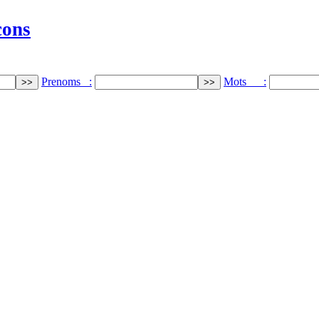
cons
Prenoms :
Mots :