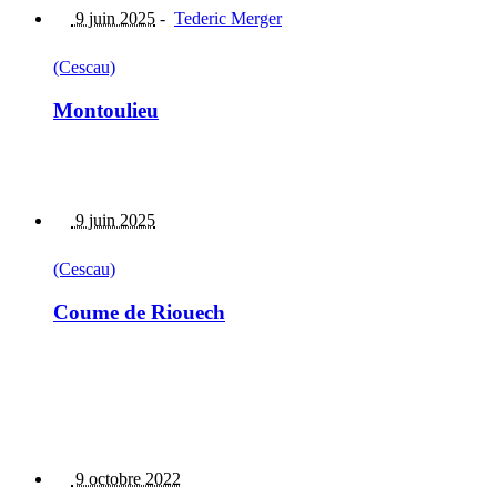
9 juin 2025
-
Tederic Merger
(Cescau)
Montoulieu
9 juin 2025
(Cescau)
Coume de Riouech
9 octobre 2022