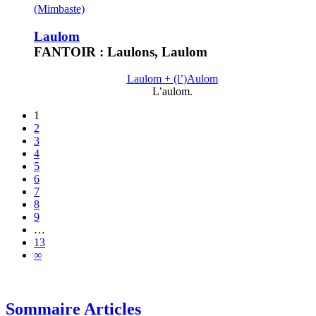
(Mimbaste)
Laulom
FANTOIR : Laulons, Laulom
Laulom + (l’)Aulom
L’aulom.
1
2
3
4
5
6
7
8
9
…
13
∞
Sommaire Articles