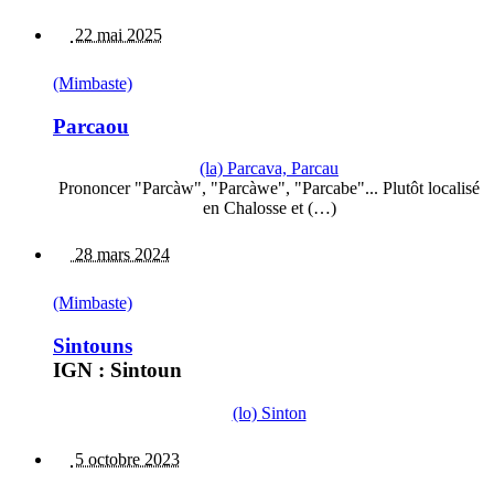
22 mai 2025
(Mimbaste)
Parcaou
(la) Parcava, Parcau
Prononcer "Parcàw", "Parcàwe", "Parcabe"... Plutôt localisé
en Chalosse et (…)
28 mars 2024
(Mimbaste)
Sintouns
IGN : Sintoun
(lo) Sinton
5 octobre 2023