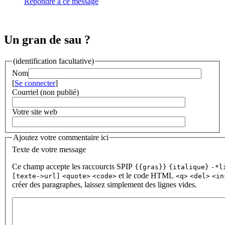
Répondre à ce message
Un gran de sau ?
(identification facultative)
Nom
[
Se connecter
]
Courriel (non publié)
Votre site web
Ajoutez votre commentaire ici
Texte de votre message
Ce champ accepte les raccourcis SPIP
{{gras}}
{italique}
-*l
et le code HTML
[texte->url]
<quote>
<code>
<q>
<del>
<in
créer des paragraphes, laissez simplement des lignes vides.