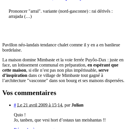
Prononcer "arraï". variante (nord-gasconne) : rai dérivés :
arrajada (…)
Pavillon néo-landais tendance chalet comme il y en a en banlieue
bordelaise.
La maison domine Mimbaste et la voie ferrée Puyôo-Dax : juste en
face, un lotissement communal en préparation,
en espérant que
cette maison
, si elle n’est pas non plus impérissable,
serve
d’inspiration
dans ce village de Mimbaste tout gagné à
l’architecture "vasconne" dans son bourg et ses maisons dispersées.
Vos commentaires
#
Le 21 avril 2009 à 15:14
,
par
Julian
Quio !
Jo, tanben, que vesi hort d’ostaus tan meishantas !!