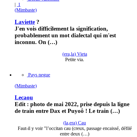
|
1
(Mimbaste)
Laviette
?
J'en vois difficilement la signification,
probablement un mot dialectal qui m'est
inconnu. On (…)
(era,la) Vieta
Petite via.
Pays negue
(Mimbaste)
Lecaou
Edit : photo de mai 2022, prise depuis la ligne
de train entre Dax et Puyoô ! Le train (…)
(la,era) Cau
Faut-il y voir "l’occitan cau (creux, passage encaissé, défilé
entre deux (…)