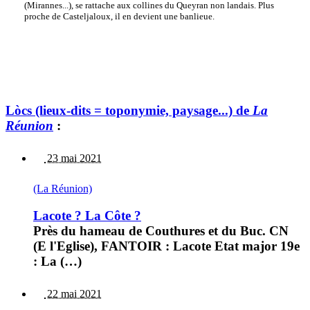
(Mirannes...), se rattache aux collines du Queyran non landais. Plus
proche de Casteljaloux, il en devient une banlieue.
Lòcs (lieux-dits = toponymie, paysage...) de
La
Réunion
:
23 mai 2021
(La Réunion)
Lacote ? La Côte ?
Près du hameau de Couthures et du Buc. CN
(E l'Eglise), FANTOIR : Lacote Etat major 19e
: La (…)
22 mai 2021