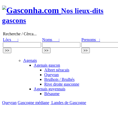
Nos lieux-dits
gascons
Recherche / Cèrca...
Lòcs :
Noms :
Prenoms :
Agenais
Agenais gascon
Albret néracais
Queyran
Brulhois / Brulhés
Rive droite gasconne
Agenais guyennais
Bésaume
Queyran
Gascogne médiane
Landes de Gascogne