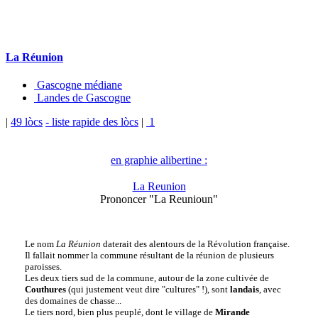
La Réunion
Gascogne médiane
Landes de Gascogne
|
49 lòcs
- liste rapide des lòcs
|
1
en graphie alibertine :
La Reunion
Prononcer "La Reunioun"
Le nom
La Réunion
daterait des alentours de la Révolution française.
Il fallait nommer la commune résultant de la réunion de plusieurs
paroisses.
Les deux tiers sud de la commune, autour de la zone cultivée de
Couthures
(qui justement veut dire "cultures" !), sont
landais
, avec
des domaines de chasse...
Le tiers nord, bien plus peuplé, dont le village de
Mirande