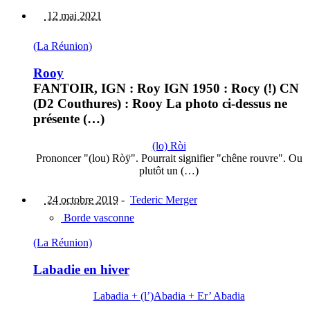
12 mai 2021
(La Réunion)
Rooy
FANTOIR, IGN : Roy IGN 1950 : Rocy (!) CN
(D2 Couthures) : Rooy La photo ci-dessus ne
présente (…)
(lo) Ròi
Prononcer "(lou) Ròÿ". Pourrait signifier "chêne rouvre". Ou
plutôt un (…)
24 octobre 2019
-
Tederic Merger
Borde vasconne
(La Réunion)
Labadie en hiver
Labadia + (l’)Abadia + Er’ Abadia