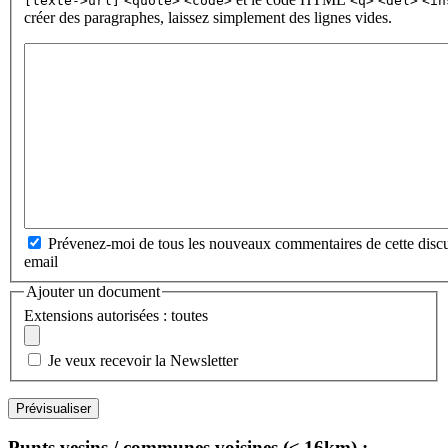
[texte->url]
<quote>
<code>
<q>
<del>
<in
créer des paragraphes, laissez simplement des lignes vides.
Prévenez-moi de tous les nouveaux commentaires de cette discu
email
Ajouter un document
Extensions autorisées : toutes
Je veux recevoir la Newsletter
Punts vesins / communes voisines (≤ 16km) :