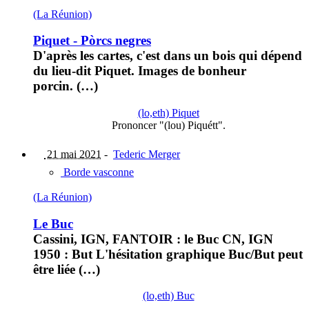
(La Réunion)
Piquet - Pòrcs negres
D'après les cartes, c'est dans un bois qui dépend
du lieu-dit Piquet. Images de bonheur
porcin. (…)
(lo,eth) Piquet
Prononcer "(lou) Piquétt".
21 mai 2021
-
Tederic Merger
Borde vasconne
(La Réunion)
Le Buc
Cassini, IGN, FANTOIR : le Buc CN, IGN
1950 : But L'hésitation graphique Buc/But peut
être liée (…)
(lo,eth) Buc