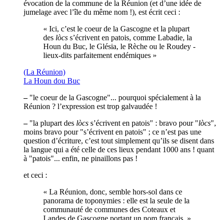
évocation de la commune de la Réunion (et d’une idée de
jumelage avec l’île du même nom !), est écrit ceci :
« Ici, c’est le coeur de la Gascogne et la plupart
des
lòcs
s’écrivent en patois, comme Labadie, la
Houn du Buc, le Glésia, le Rèche ou le Roudey -
lieux-dits parfaitement endémiques »
(La Réunion)
La Houn dou Buc
–
"le coeur de la Gascogne"... pourquoi spécialement à la
Réunion ? l’expression est trop galvaudée !
–
"la plupart des
lòcs
s’écrivent en patois" : bravo pour "
lòcs
",
moins bravo pour "s’écrivent en patois" ; ce n’est pas une
question d’écriture, c’est tout simplement qu’ils se disent dans
la langue qui a été celle de ces lieux pendant 1000 ans ! quant
à "patois"... enfin, ne pinaillons pas !
et ceci :
« La Réunion, donc, semble hors-sol dans ce
panorama de toponymies : elle est la seule de la
communauté de communes des Coteaux et
Landes de Gascogne portant un nom français. »