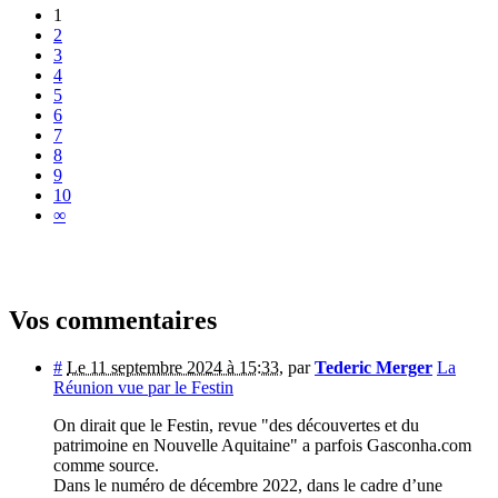
1
2
3
4
5
6
7
8
9
10
∞
Vos commentaires
#
Le 11 septembre 2024 à 15:33
,
par
Tederic Merger
La
Réunion vue par le Festin
On dirait que le Festin, revue "des découvertes et du
patrimoine en Nouvelle Aquitaine" a parfois Gasconha.com
comme source.
Dans le numéro de décembre 2022, dans le cadre d’une