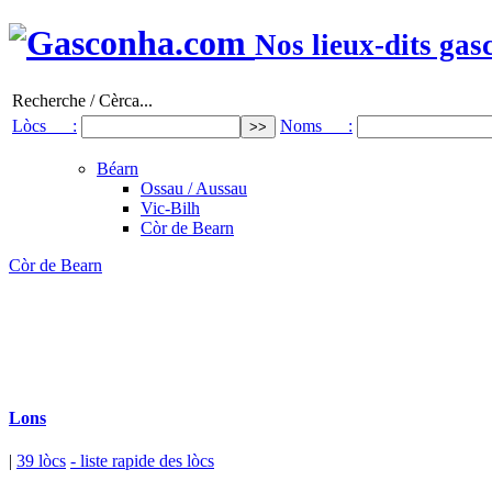
Nos lieux-dits gas
Recherche / Cèrca...
Lòcs :
Noms :
Béarn
Ossau / Aussau
Vic-Bilh
Còr de Bearn
Còr de Bearn
Lons
|
39 lòcs
- liste rapide des lòcs