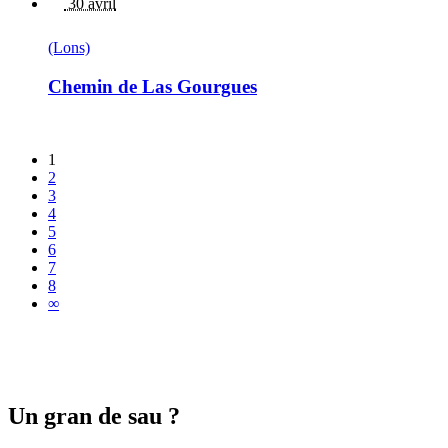
30 avril
(Lons)
Chemin de Las Gourgues
1
2
3
4
5
6
7
8
∞
Un gran de sau ?