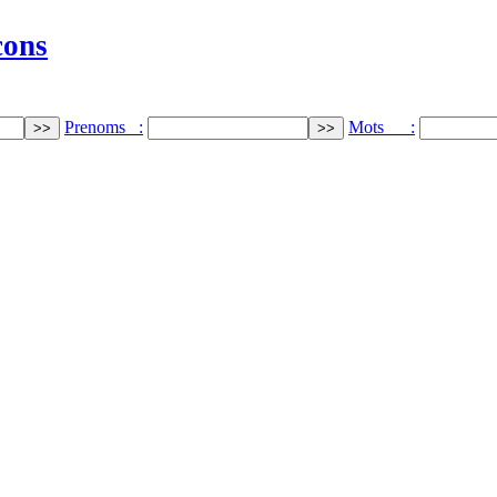
cons
Prenoms :
Mots :