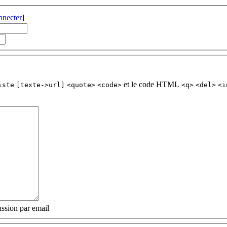
nnecter
]
et le code HTML
iste
[texte->url]
<quote>
<code>
<q>
<del>
<i
ssion par email