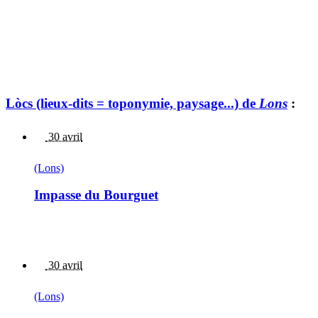
Lòcs (lieux-dits = toponymie, paysage...) de
Lons
:
30 avril
(Lons)
Impasse du Bourguet
30 avril
(Lons)