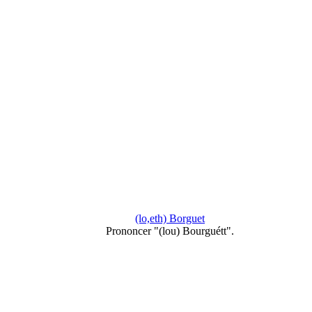
(lo,eth) Borguet
Prononcer "(lou) Bourguétt".