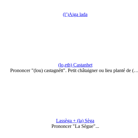
(l’)Aiga lada
(lo,eth) Castanhet
Prononcer "(lou) castagnétt". Petit châtaigner ou lieu planté de (
Lassèga + (la) Sèga
Prononcer "La Sègue"...