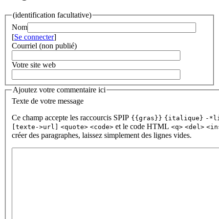
(identification facultative)
Nom
[
Se connecter
]
Courriel (non publié)
Votre site web
Ajoutez votre commentaire ici
Texte de votre message
Ce champ accepte les raccourcis SPIP
{{gras}}
{italique}
-*l
et le code HTML
[texte->url]
<quote>
<code>
<q>
<del>
<in
créer des paragraphes, laissez simplement des lignes vides.