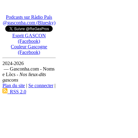
Podcasts sur Ràdio País
@gasconha.com (Bluesky)
Esprit GASCON
(Facebook)
Couleur Gascogne
(Facebook)
2024-2026
— Gasconha.com - Noms
e Lòcs -
Nos lieux-dits
gascons
Plan du site
|
Se connecter
|
RSS 2.0