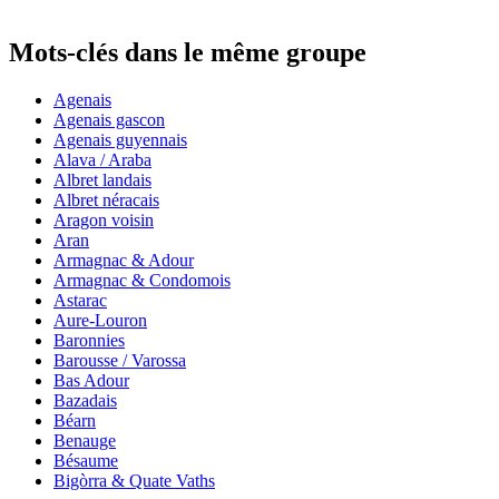
Mots-clés dans le même groupe
Agenais
Agenais gascon
Agenais guyennais
Alava / Araba
Albret landais
Albret néracais
Aragon voisin
Aran
Armagnac & Adour
Armagnac & Condomois
Astarac
Aure-Louron
Baronnies
Barousse / Varossa
Bas Adour
Bazadais
Béarn
Benauge
Bésaume
Bigòrra & Quate Vaths