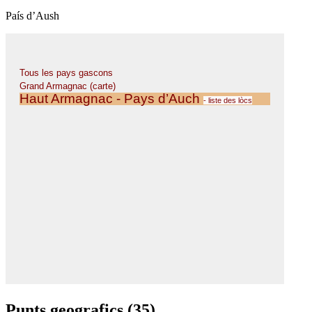
País d’Aush
Punts geografics (35)