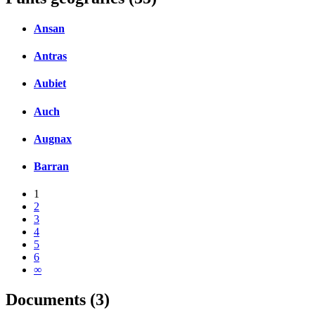
Ansan
Antras
Aubiet
Auch
Augnax
Barran
1
2
3
4
5
6
∞
Documents (3)