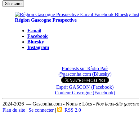
Région Gascogne Prospective
E-mail
Facebook
Bluesky
Instagram
Podcasts sur Ràdio País
@gasconha.com (Bluesky)
Esprit GASCON (Facebook)
Couleur Gascogne (Facebook)
2024-2026 — Gasconha.com - Noms e Lòcs -
Nos lieux-dits gascon
Plan du site
|
Se connecter
|
RSS 2.0