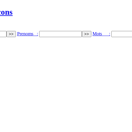
cons
Prenoms :
Mots :