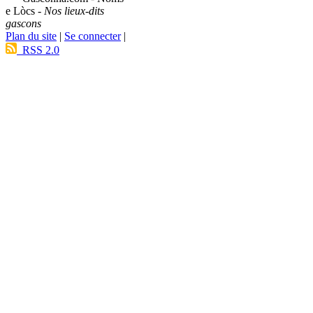
e Lòcs -
Nos lieux-dits
gascons
Plan du site
|
Se connecter
|
RSS 2.0