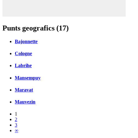
Punts geografics (17)
Bajonnette
Cologne
Labrihe
Mansempuy
Maravat
Mauvezin
1
2
3
∞