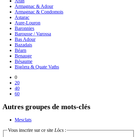
Aran
Armagnac & Adour
Armagnac & Condomois
Astarac
Aure-Louron
Baronnies
Barousse / Varossa
Bas Adour
Bazadais
Béarn
Benauge
Bésaume
Bigòrra & Quate Vaths
0
20
40
60
Autres groupes de mots-clés
Mesclats
Vous inscrire sur ce site
Lòcs
: