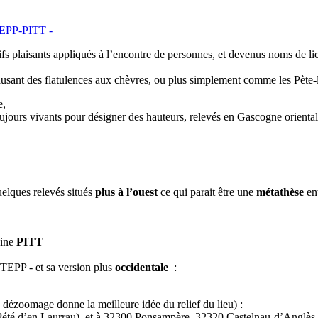
TEPP-PITT -
tifs plaisants appliqués à l’encontre de personnes, et devenus noms de 
ausant des flatulences aux chèvres, ou plus simplement comme les Pète-l
e,
ours vivants pour désigner des hauteurs, relevés en Gascogne orienta
lques relevés situés
plus à l’ouest
ce qui parait être une
métathèse
en
cine
PITT
 TEPP - et sa version plus
occidentale
:
le dézoomage donne la meilleure idée du relief du lieu) :
 Pété d’en Laurrau), et à 32300 Ponsampère, 32320 Castelnau-d’Anglès