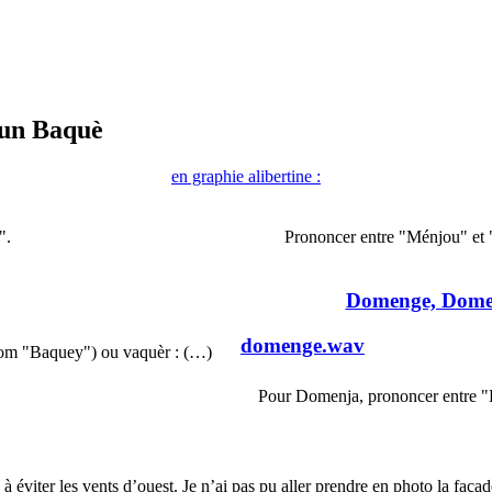
un Baquè
en graphie alibertine :
".
Prononcer entre "Ménjou" et
Domenge, Dome
domenge.wav
 nom "Baquey") ou vaquèr : (…)
Pour Domenja, prononcer entre
viter les vents d’ouest. Je n’ai pas pu aller prendre en photo la façade, 