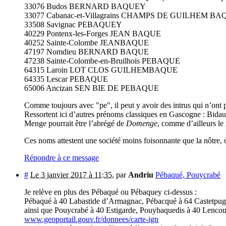
33076 Budos BERNARD BAQUEY
33077 Cabanac-et-Villagrains CHAMPS DE GUILHEM B
33508 Savignac PEBAQUEY
40229 Pontenx-les-Forges JEAN BAQUE
40252 Sainte-Colombe JEANBAQUE
47197 Nomdieu BERNARD BAQUE
47238 Sainte-Colombe-en-Bruilhois PEBAQUE
64315 Laroin LOT CLOS GUILHEMBAQUE
64335 Lescar PEBAQUE
65006 Ancizan SEN BIE DE PEBAQUE
Comme toujours avec "pe", il peut y avoir des intrus qui n’ont pa
Ressortent ici d’autres prénoms classiques en Gascogne : Bidau
Menge pourrait être l’abrégé de
Domenge
, comme d’ailleurs le
Ces noms attestent une société moins foisonnante que la nôtre, 
Répondre à ce message
#
Le 3 janvier 2017 à 11:35
,
par
Andriu
Pébaqué, Pouycrabé
Je relève en plus des Pébaqué ou Pébaquey ci-dessus :
Pébaqué à 40 Labastide d’Armagnac, Pébacqué à 64 Castetpug
ainsi que Pouycrabé à 40 Estigarde, Pouybaquedis à 40 Lencoua
www.geoportail.gouv.fr/donnees/carte-ign