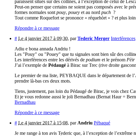
paraissent situés sur des collines, à l’exception de celui de Lesca
Peut-on penser que certains ne soient pas composés avec le pré
formes normales sont
pouy
,
pouey
et au nord
puch
?
Tout comme Roquefort se prononce « réquehòrt » ? et plus lo
Répondre à ce message
#
Le 4 janvier 2017 à 09:30
,
par
Tederic Merger
Interférences
Adiu e bona annada Andriu !
Les "Pouy" ou "Pouey" que tu signales sont bien sûr des collin
Les interférences entre les dérivés de
podium
et le prénom
Pèir
J’ai l’exemple de
Pédaugé
à Birac sur Trec (rive droite gascon
Le premier de ma liste, PEYBAQUE dans le département de l’Ariè
prendre là-bas ces deux mots.
Tiens, justement, pas loin du Pédaugé de Birac, je vois chez Ca
Et je vous redonne aussi le joli Bernadhau (Bernat Haur = Bern
Bernadhau
Répondre à ce message
#
Le 4 janvier 2017 à 15:08
,
par
Andriu
Pébaqué
Je me range à ton avis Tederic que, à l’exception de l’extrême