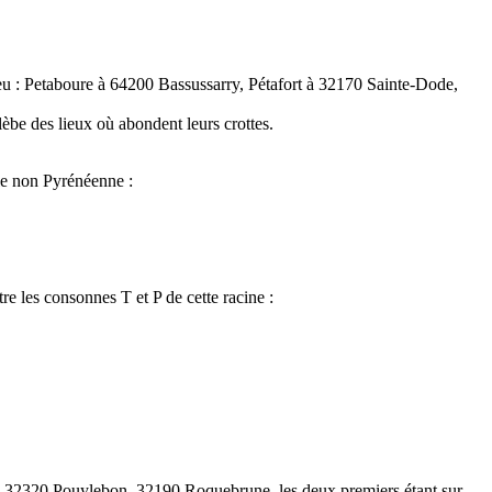
lieu : Petaboure à 64200 Bassussarry, Pétafort à 32170 Sainte-Dode,
èbe des lieux où abondent leurs crottes.
le non Pyrénéenne :
tre les consonnes T et P de cette racine :
, 32320 Pouylebon, 32190 Roquebrune, les deux premiers étant sur