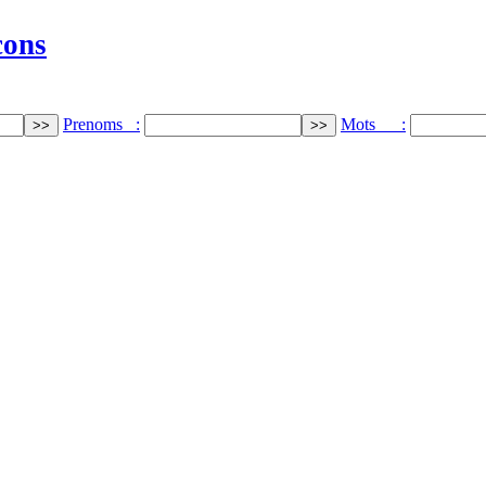
cons
Prenoms :
Mots :