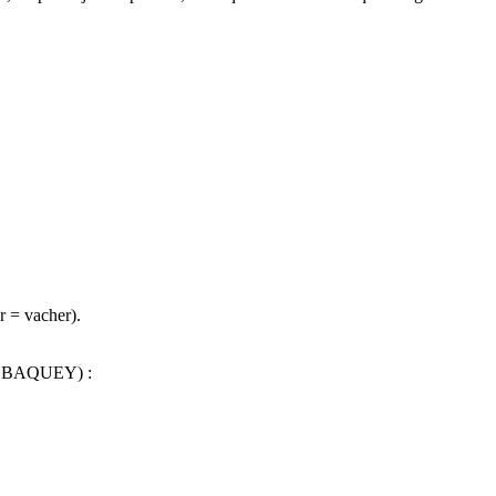
r = vacher).
u BAQUEY) :