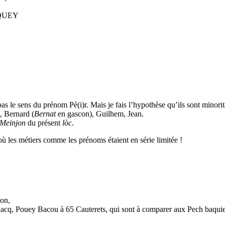
AQUEY
s le sens du prénom Pè(i)r. Mais je fais l’hypothèse qu’ils sont minorit
, Bernard (
Bernat
en gascon), Guilhem, Jean.
Meinjon
du présent
lòc
.
où les métiers comme les prénoms étaient en série limitée !
on,
cq, Pouey Bacou à 65 Cauterets, qui sont à comparer aux Pech baquier,