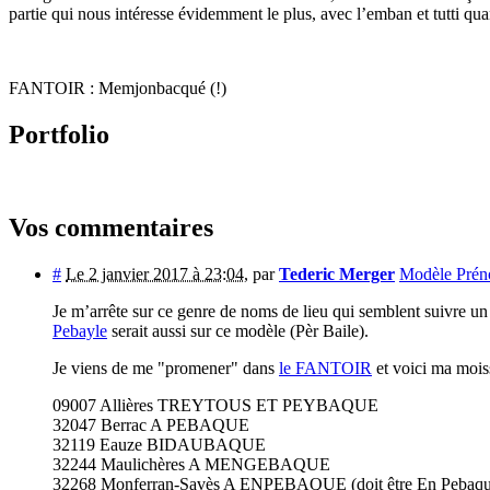
partie qui nous intéresse évidemment le plus, avec l’emban et tutti qua
FANTOIR : Memjonbacqué (!)
Portfolio
Vos commentaires
#
Le 2 janvier 2017 à 23:04
,
par
Tederic Merger
Modèle Prén
Je m’arrête sur ce genre de noms de lieu qui semblent suivre u
Pebayle
serait aussi sur ce modèle (Pèr Baile).
Je viens de me "promener" dans
le FANTOIR
et voici ma moi
09007 Allières TREYTOUS ET PEYBAQUE
32047 Berrac A PEBAQUE
32119 Eauze BIDAUBAQUE
32244 Maulichères A MENGEBAQUE
32268 Monferran-Savès A ENPEBAQUE (doit être En Pebaqu