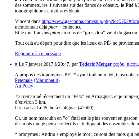
des sommets, les 4 suivants sur des flancs de côteaux,
le Pité
à 
topographique est moins évidente.
Vincent dans
http://www.gasconha.com/spip.php?loc5702#fo
mentionnait déjà
pitèr
= éminence.
Et le mot français
piton
au sens de "gros clou" vient du gascon 
Tout celà au départ pour dire que les lieux en PÉ- ne provienn
Répondre à ce message
#
Le 7 janvier 2017 à 20:47
,
par
Tederic Merger
pojòu, tucòu,
A propos des toponymes PET* ayant trait au relief, Gasconha.
Petemale
(Marimbault)
Au Petey
J’ai remarqué récemment un "Péto" en Armagnac, et je m’aperço
d’environ 3 km.
Il y a aussi Le Petho à Calignac (47600).
Or, un nom masculin en "o" final est le plus souvent en gasc
des mots que je pense collectifs et indiquant des ensembles de 
* oronymes : Andriu a employé le mot ; ce sont des mots qui ont 