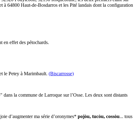
 à 64800 Haut-de-Bosdarros et les Pité landais dont la configuration
nt en effet des pétochards.
et le Petey à Marimbault.
(Biscarrosse)
" dans la commune de Larroque sur l’Osse. Les deux sont distants
 la joie d’augmenter ma série d’oronymes*
pojòu, tucòu, cossòu
... tous