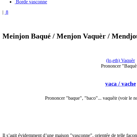
Borde vasconne
|
8
Meinjon Baqué
/ Menjon Vaquèr
/ Mendjo
(lo,eth) Vaquèr
Prononcer "Baquè
vaca
/ vache
Prononcer "baque", "baco"... vaquèir (voir le
Il s’agit évidemment d’une maison "vasconne", orientée de telle façon à é