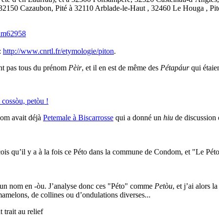
32150 Cazaubon, Pité à 32110 Arblade-le-Haut , 32460 Le Houga , Pitet
rum62958
:
http://www.cnrtl.fr/etymologie/piton
.
ent pas tous du prénom
Pèir
, et il en est de même des
Pétapáur
qui étaie
 cossòu, petòu !
com avait déjà
Petemale à Biscarrosse
qui a donné un
hiu
de discussion 
is qu’il y a à la fois ce Péto dans la commune de Condom, et "Le Péto
on un nom en -òu. J’analyse donc ces "Péto" comme
Petòu
, et j’ai alors
mamelons, de collines ou d’ondulations diverses...
trait au relief