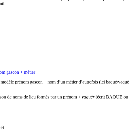
nti.
om gascon + métier
n modèle prénom gascon + nom d’un métier d’autrefois (ici baqué/vaquè
sson de noms de lieu formés par un prénom +
vaquèr
(écrit BAQUE o
é)