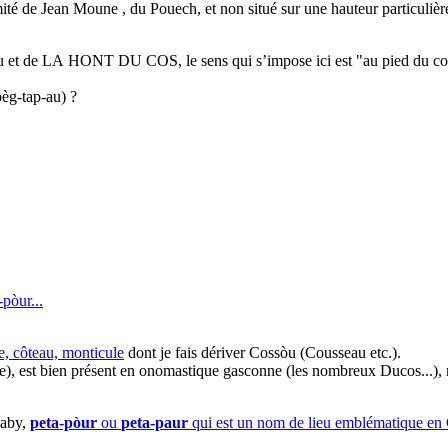
de Jean Moune , du Pouech, et non situé sur une hauteur particulièr
 et de LA HONT DU COS, le sens qui s’impose ici est "au pied du co
èg-tap-au) ?
pòur...
re, côteau, monticule
dont je fais dériver Cossòu (Cousseau etc.).
), est bien présent en onomastique gasconne (les nombreux Ducos...), mai
Gaby,
peta-pòur
ou
peta-paur
qui est un nom de lieu emblématique en