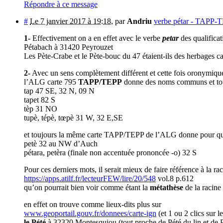
Répondre à ce message
#
Le 7 janvier 2017 à 19:18
,
par
Andriu
verbe pétar - TAPP-
1-
Effectivement on a en effet avec le verbe
petar
des qualifica
Pétabach à 31420 Peyrouzet
Les Pète-Crabe et le Pète-bouc du 47 étaient-ils des herbages c
2-
Avec un sens complètement différent et cette fois oronymiqu
l’ALG carte 795
TAPP/TEPP
donne des noms communs et touj
tap 47 SE, 32 N, 09 N
tapet 82 S
tèp 31 NO
tupè, tépè, tœpè 31 W, 32 E,SE
et toujours la même carte TAPP/TEPP de l’ALG donne pour que
petè 32 au NW d’Auch
pétara, petèra (finale non accentuée prononcée -o) 32 S
Pour ces derniers mots, il serait mieux de faire référence à la ra
https://apps.atilf.fr/lecteurFEW/lire/20/548
vol.8 p.612
qu’on pourrait bien voir comme étant la
métathèse
de la racine
en effet on trouve comme lieux-dits plus sur
www.geoportail.gouv.fr/donnees/carte-ign
(et 1 ou 2 clics sur 
le Pété
à 32320 Montesquiou (tout proche de Pété du lin et de