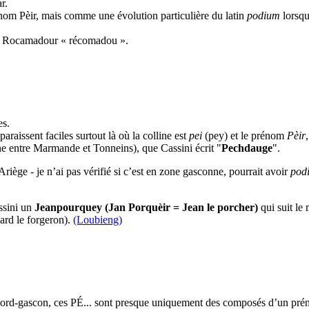
r.
nom Pèir, mais comme une évolution particulière du latin
podium
lorsqu
in Rocamadour « récomadou ».
es.
paraissent faciles surtout là où la colline est
pei
(pey) et le prénom
Pèir
ne entre Marmande et Tonneins), que Cassini écrit "
Pechdauge
".
ge - je n’ai pas vérifié si c’est en zone gasconne, pourrait avoir
pod
ssini un
Jeanpourquey (Jan Porquèir = Jean le porcher)
qui suit le 
ard le forgeron).
(Loubieng)
 nord-gascon, ces PÉ... sont presque uniquement des composés d’un préno