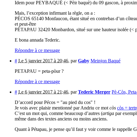
Idem pour PEYBAQUÉ (< Pèir baquè) du 09 gascon, à proximité 
Mais, l’exception infirmant la règle, on a :
PÉCOS 65140 Monfaucon, étant situé en contrebas d’un côteau
et peut-être
PÉTAPAU 32420 Monbardon, situé sur une hauteur isolée (< p
E bona annada Tederic.
Répondre à ce message
#
Le 5 janvier 2017 à 20:46
,
par
Gaby
Meinjon Baqué
PETAPAU = peta-pòur ?
Répondre à ce message
#
Le 6 janvier 2017 à 21:46
,
par
Tederic Merger
Pè-Còs, Peta-
D’accord pour Pécos = "au pied du cos" !
Je vois avec plaisir mentionné par Andriu ce mot
còs
còs = tert
C’est un mot qui, comme beaucoup d’autres (
artiga
par exemple
même dans des textes anciens ou moins anciens.
Quant à Pétapau, je pense qu’il faut y voir comme le rappelle 