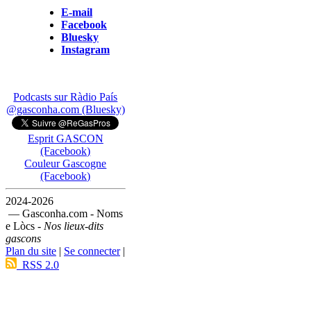
E-mail
Facebook
Bluesky
Instagram
Podcasts sur Ràdio País
@gasconha.com (Bluesky)
Esprit GASCON
(Facebook)
Couleur Gascogne
(Facebook)
2024-2026
— Gasconha.com - Noms
e Lòcs -
Nos lieux-dits
gascons
Plan du site
|
Se connecter
|
RSS 2.0