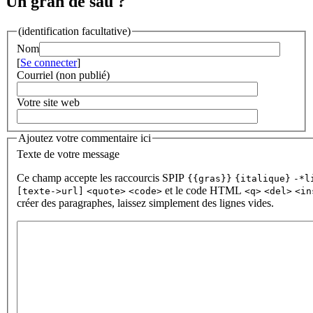
Un gran de sau ?
(identification facultative)
Nom
[
Se connecter
]
Courriel (non publié)
Votre site web
Ajoutez votre commentaire ici
Texte de votre message
Ce champ accepte les raccourcis SPIP
{{gras}}
{italique}
-*l
et le code HTML
[texte->url]
<quote>
<code>
<q>
<del>
<in
créer des paragraphes, laissez simplement des lignes vides.