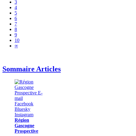
3
4
5
6
7
8
9
10
∞
Sommaire Articles
Région
Gascogne
Prospective