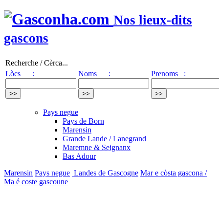
Nos lieux-dits
gascons
Recherche / Cèrca...
Lòcs :
Noms :
Prenoms :
Pays negue
Pays de Born
Marensin
Grande Lande / Lanegrand
Maremne & Seignanx
Bas Adour
Marensin
Pays negue
Landes de Gascogne
Mar e còsta gascona /
Ma é coste gascoune