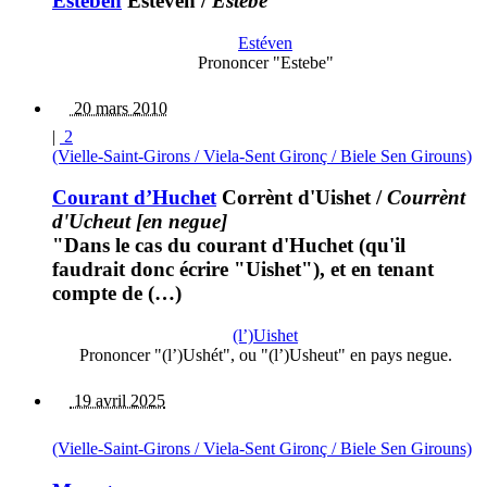
Esteben
Estéven
/
Estebe
Estéven
Prononcer "Estebe"
20 mars 2010
|
2
(Vielle-Saint-Girons / Viela-Sent Gironç / Biele Sen Girouns)
Courant d’Huchet
Corrènt d'Uishet
/
Courrènt
d'Ucheut [en negue]
"Dans le cas du courant d'Huchet (qu'il
faudrait donc écrire "Uishet"), et en tenant
compte de (…)
(l’)Uishet
Prononcer "(l’)Ushét", ou "(l’)Usheut" en pays negue.
19 avril 2025
(Vielle-Saint-Girons / Viela-Sent Gironç / Biele Sen Girouns)