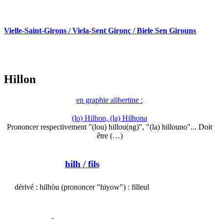
Vielle-Saint-Girons / Viela-Sent Gironç / Biele Sen Girouns
Hillon
en graphie alibertine :
(lo) Hilhon, (la) Hilhona
Prononcer respectivement "(lou) hillou(ng)", "(la) hillouno"... Doit
être (…)
hilh
/ fils
dérivé : hilhòu (prononcer "hiyow") : filleul