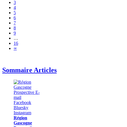
3
4
5
6
7
8
9
…
16
∞
Sommaire Articles
Région
Gascogne