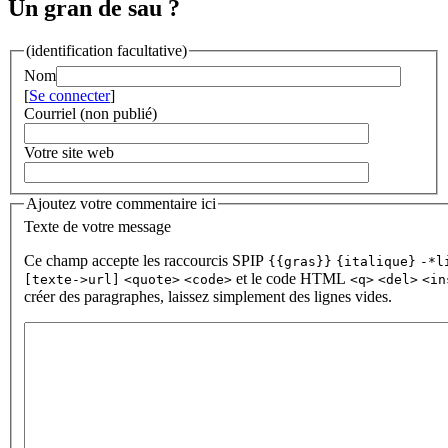
Un gran de sau ?
(identification facultative)
Nom
[
Se connecter
]
Courriel (non publié)
Votre site web
Ajoutez votre commentaire ici
Texte de votre message
Ce champ accepte les raccourcis SPIP
{{gras}}
{italique}
-*l
et le code HTML
[texte->url]
<quote>
<code>
<q>
<del>
<in
créer des paragraphes, laissez simplement des lignes vides.