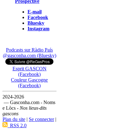
Prospective
E-mail
Facebook
Bluesky
Instagram
Podcasts sur Ràdio País
@gasconha.com (Bluesky)
Esprit GASCON
(Facebook)
Couleur Gascogne
(Facebook)
2024-2026
— Gasconha.com - Noms
e Lòcs -
Nos lieux-dits
gascons
Plan du site
|
Se connecter
|
RSS 2.0