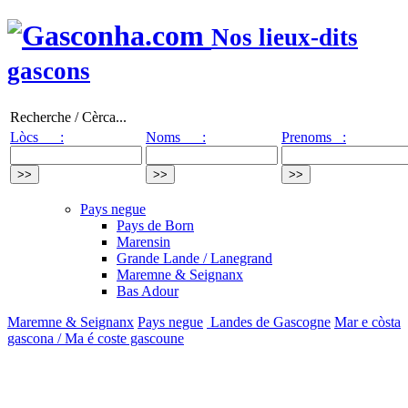
Nos lieux-dits
gascons
Recherche / Cèrca...
Lòcs :
Noms :
Prenoms :
Pays negue
Pays de Born
Marensin
Grande Lande / Lanegrand
Maremne & Seignanx
Bas Adour
Maremne & Seignanx
Pays negue
Landes de Gascogne
Mar e còsta
gascona / Ma é coste gascoune