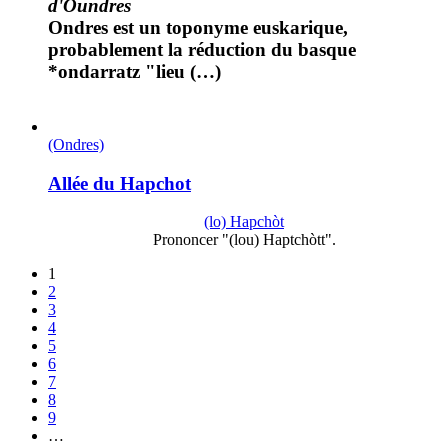
d'Oundres
Ondres est un toponyme euskarique,
probablement la réduction du basque
*ondarratz "lieu (…)
(Ondres)
Allée du Hapchot
(lo) Hapchòt
Prononcer "(lou) Haptchòtt".
1
2
3
4
5
6
7
8
9
…