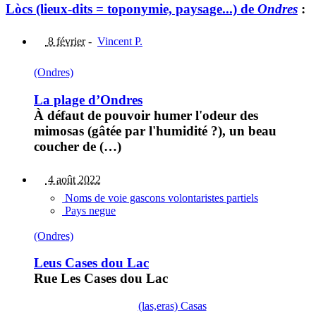
Lòcs (lieux-dits = toponymie, paysage...) de
Ondres
:
8 février
-
Vincent P.
(Ondres)
La plage d’Ondres
À défaut de pouvoir humer l'odeur des
mimosas (gâtée par l'humidité ?), un beau
coucher de (…)
4 août 2022
Noms de voie gascons volontaristes partiels
Pays negue
(Ondres)
Leus Cases dou Lac
Rue Les Cases dou Lac
(las,eras) Casas