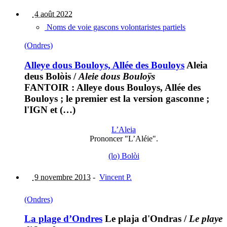
4 août 2022
Noms de voie gascons volontaristes partiels
(Ondres)
Alleye dous Bouloys, Allée des Bouloys
Aleia
deus Bolòis
/
Aleie dous Bouloÿs
FANTOIR : Alleye dous Bouloys, Allée des
Bouloys ; le premier est la version gasconne ;
l'IGN et (…)
L’Aleia
Prononcer "L’Aléie".
(lo) Bolòi
9 novembre 2013
-
Vincent P.
(Ondres)
La plage d’Ondres
Le plaja d'Ondras
/
Le playe