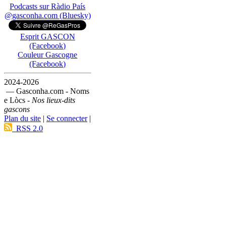
Podcasts sur Ràdio País
@gasconha.com (Bluesky)
Esprit GASCON
(Facebook)
Couleur Gascogne
(Facebook)
2024-2026
— Gasconha.com - Noms
e Lòcs -
Nos lieux-dits
gascons
Plan du site
|
Se connecter
|
RSS 2.0