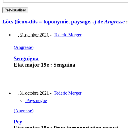
Lòcs (lieux-dits = toponymie, paysage...) de
Angresse
:
31 octobre 2021
-
Tederic Merger
(Angresse)
Senguigna
Etat major 19e : Senguina
31 octobre 2021
-
Tederic Merger
Pays negue
(Angresse)
Pey
Etat major 19e : Peuy (prononciation negue)