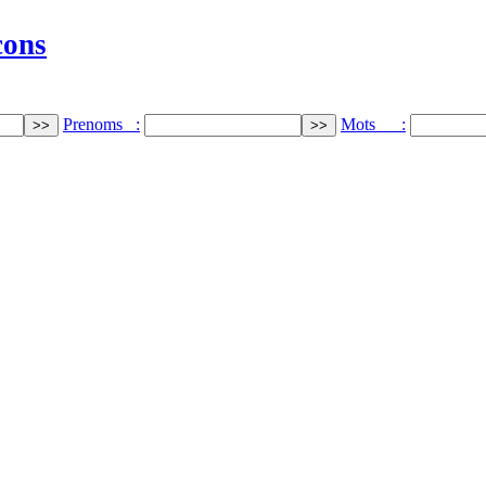
cons
Prenoms :
Mots :