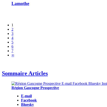
Lamothe
1
2
3
4
5
6
7
∞
Sommaire Articles
Région Gascogne Prospective
E-mail
Facebook
Bluesky