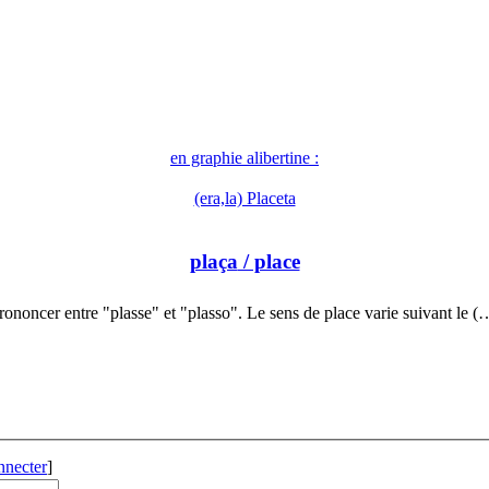
en graphie alibertine :
(era,la) Placeta
plaça
/ place
rononcer entre "plasse" et "plasso". Le sens de place varie suivant le (
nnecter
]