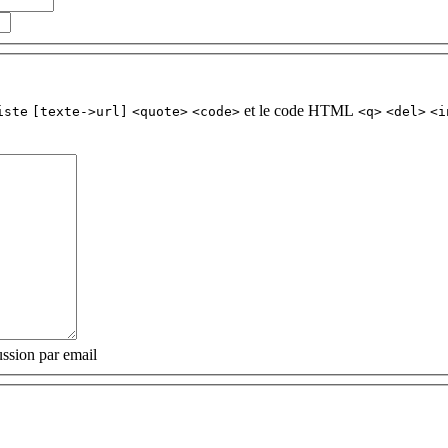
et le code HTML
iste
[texte->url]
<quote>
<code>
<q>
<del>
<i
ssion par email