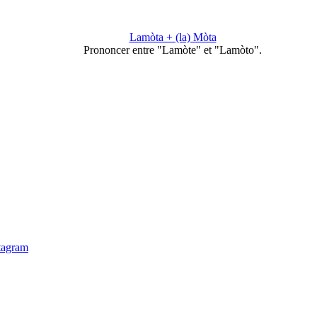
Lamòta + (la) Mòta
Prononcer entre "Lamòte" et "Lamòto".