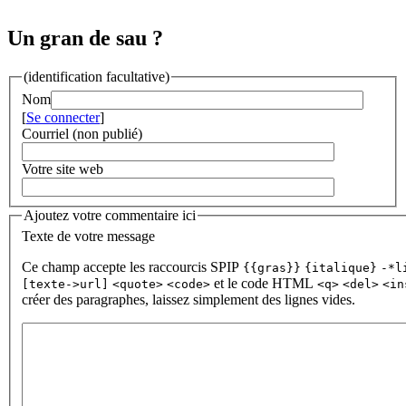
Un gran de sau ?
(identification facultative)
Nom
[
Se connecter
]
Courriel (non publié)
Votre site web
Ajoutez votre commentaire ici
Texte de votre message
Ce champ accepte les raccourcis SPIP
{{gras}}
{italique}
-*l
et le code HTML
[texte->url]
<quote>
<code>
<q>
<del>
<in
créer des paragraphes, laissez simplement des lignes vides.