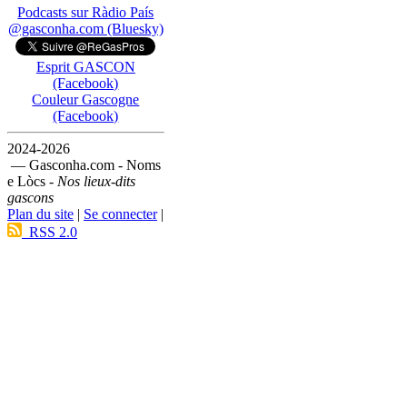
Podcasts sur Ràdio País
@gasconha.com (Bluesky)
Esprit GASCON
(Facebook)
Couleur Gascogne
(Facebook)
2024-2026
— Gasconha.com - Noms
e Lòcs -
Nos lieux-dits
gascons
Plan du site
|
Se connecter
|
RSS 2.0