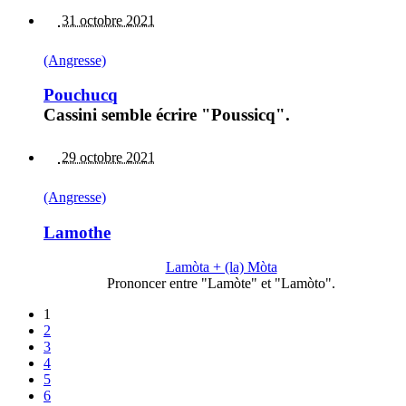
31 octobre 2021
(Angresse)
Pouchucq
Cassini semble écrire "Poussicq".
29 octobre 2021
(Angresse)
Lamothe
Lamòta + (la) Mòta
Prononcer entre "Lamòte" et "Lamòto".
1
2
3
4
5
6