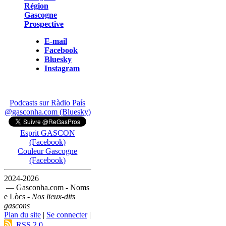
Région
Gascogne
Prospective
E-mail
Facebook
Bluesky
Instagram
Podcasts sur Ràdio País
@gasconha.com (Bluesky)
Esprit GASCON
(Facebook)
Couleur Gascogne
(Facebook)
2024-2026
— Gasconha.com - Noms
e Lòcs -
Nos lieux-dits
gascons
Plan du site
|
Se connecter
|
RSS 2.0