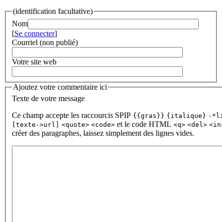
(identification facultative)
Nom
[
Se connecter
]
Courriel (non publié)
Votre site web
Ajoutez votre commentaire ici
Texte de votre message
Ce champ accepte les raccourcis SPIP
{{gras}}
{italique}
-*l
et le code HTML
[texte->url]
<quote>
<code>
<q>
<del>
<in
créer des paragraphes, laissez simplement des lignes vides.