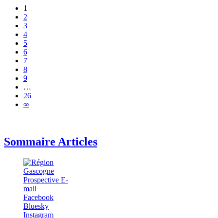
1
2
3
4
5
6
7
8
9
…
26
∞
Sommaire Articles