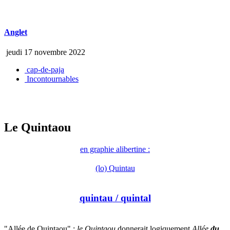
Anglet
jeudi 17 novembre 2022
cap-de-paja
Incontournables
Le Quintaou
en graphie alibertine :
(lo) Quintau
quintau
/ quintal
"Allée de Quintaou" ;
le Quintaou
donnerait logiquement
Allée
du