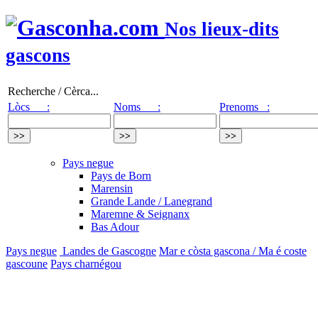
Nos lieux-dits
gascons
Recherche / Cèrca...
Lòcs :
Noms :
Prenoms :
Pays negue
Pays de Born
Marensin
Grande Lande / Lanegrand
Maremne & Seignanx
Bas Adour
Pays negue
Landes de Gascogne
Mar e còsta gascona / Ma é coste
gascoune
Pays charnégou