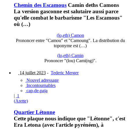
Chemin des Escamous
Camin deths Camons
La version gasconne est salutaire aussi parce
qu'elle combat le barbarisme "Les Escamous"
où (…)
(lo,eth) Camon
Prononcer entre "Camou" et "Camoung". La distribution du
toponyme est (…)
(lo,eth) Camin
Prononcer "(lou) Cami(ng)".
14 juillet 2023
-
Tederic Merger
Nouvel adressage
Incontournables
cap-de-paja
|
1
(Arette)
Quartier Létonne
Cette plaque nous indique que "Létonne", c'est
Era Letona (avec l'article pyrénéen), à