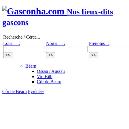
Nos lieux-dits
gascons
Recherche / Cèrca...
Lòcs :
Noms :
Prenoms :
Béarn
Ossau / Aussau
Vic-Bilh
Còr de Bearn
Còr de Bearn
Pyrénées