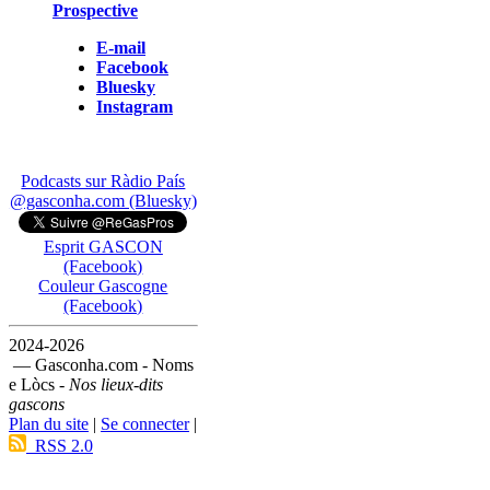
Prospective
E-mail
Facebook
Bluesky
Instagram
Podcasts sur Ràdio País
@gasconha.com (Bluesky)
Esprit GASCON
(Facebook)
Couleur Gascogne
(Facebook)
2024-2026
— Gasconha.com - Noms
e Lòcs -
Nos lieux-dits
gascons
Plan du site
|
Se connecter
|
RSS 2.0