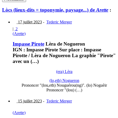
Lòcs (lieux-dits = toponymie, paysage...) de
Arette
:
17 juillet 2023
-
Tederic Merger
|
2
(Arette)
Impasse Pirote
Lèra de Nogueron
IGN : Impasse Pirote Sur place : Impasse
Pirotte / Lèra de Nogueron La graphie "Pirote"
avec un (…)
(era) Lèra
(lo,eth) Nogueron
Prononcer "(lou,eth) Nouguérou(ng)". (lo) Noguèir
Prononcer "(lou) (…)
15 juillet 2023
-
Tederic Merger
(Arette)