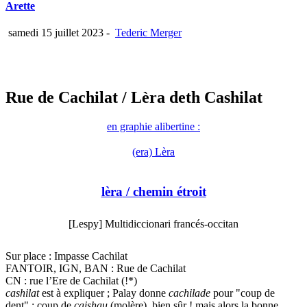
Arette
samedi 15 juillet 2023
-
Tederic Merger
Rue de Cachilat
/ Lèra deth Cashilat
en graphie alibertine :
(era) Lèra
lèra
/ chemin étroit
[Lespy] Multidiccionari francés-occitan
Sur place : Impasse Cachilat
FANTOIR, IGN, BAN : Rue de Cachilat
CN : rue l’Ere de Cachilat (!*)
cashilat
est à expliquer ; Palay donne
cachilade
pour "coup de
dent" ; coup de
caishau
(molère), bien sûr ! mais alors la bonne