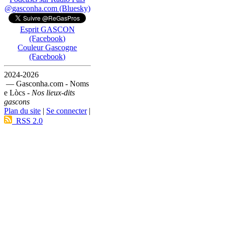
@gasconha.com (Bluesky)
Esprit GASCON
(Facebook)
Couleur Gascogne
(Facebook)
2024-2026
— Gasconha.com - Noms
e Lòcs -
Nos lieux-dits
gascons
Plan du site
|
Se connecter
|
RSS 2.0