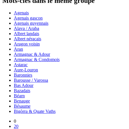
Mots-clés dans le même groupe
Agenais
Agenais gascon
Agenais guyennais
Alava / Araba
Albret landais
Albret néracais
Aragon voisin
Aran
Armagnac & Adour
Armagnac & Condomois
Astarac
Aure-Louron
Baronnies
Barousse / Varossa
Bas Adour
Bazadais
Béarn
Benauge
Bésaume
Bigòrra & Quate Vaths
0
20