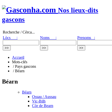
Nos lieux-dits
gascons
Recherche / Cèrca...
Lòcs :
Noms :
Prenoms :
Accueil
Mots-clés
/ Pays gascons
/ Béarn
Béarn
Béarn
Ossau / Aussau
Vic-Bilh
Còr de Bearn