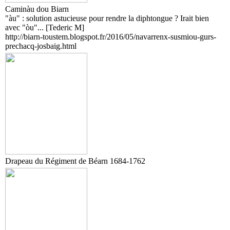
Caminàu dou Biarn
"àu" : solution astucieuse pour rendre la diphtongue ? Irait bien
avec "òu"... [Tederic M]
http://biarn-toustem.blogspot.fr/2016/05/navarrenx-susmiou-gurs-
prechacq-josbaig.html
Drapeau du Régiment de Béarn 1684-1762