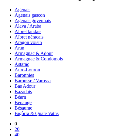
Agenais
Agenais gascon
Agenais guyennais
Alava / Araba
Albret landais
Albret néracais
Aragon voisin
Aran
Armagnac & Adour
Armagnac & Condomois
Astarac
Aure-Louron
Baronnies
Barousse / Varossa
Bas Adour
Bazadais
Béarn
Benauge
Bésaume
Bigòrra & Quate Vaths
0
20
40