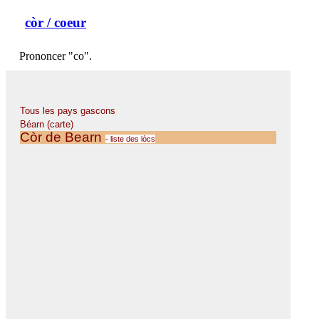
còr
/ coeur
Prononcer "co".