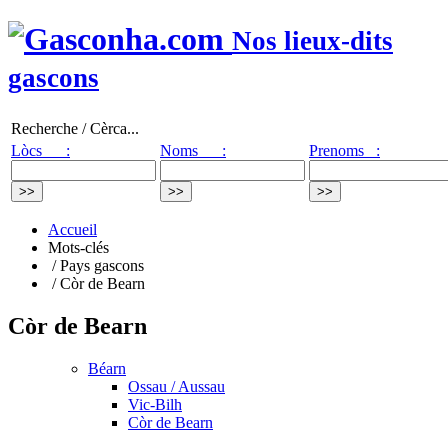
Nos lieux-dits
gascons
Recherche / Cèrca...
Lòcs :
Noms :
Prenoms :
Accueil
Mots-clés
/ Pays gascons
/ Còr de Bearn
Còr de Bearn
Béarn
Ossau / Aussau
Vic-Bilh
Còr de Bearn