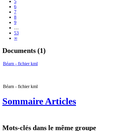
5
6
7
8
9
…
53
∞
Documents (1)
Béarn - fichier kml
Béarn - fichier kml
Sommaire Articles
Mots-clés dans le même groupe