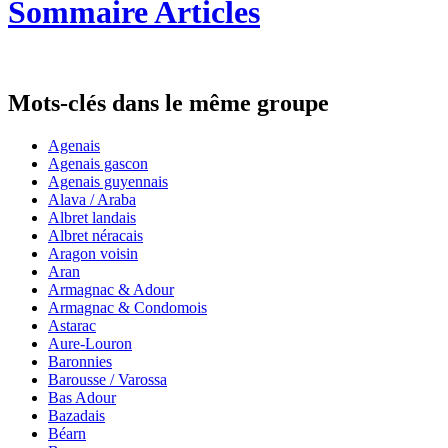
Sommaire Articles
Mots-clés dans le même groupe
Agenais
Agenais gascon
Agenais guyennais
Alava / Araba
Albret landais
Albret néracais
Aragon voisin
Aran
Armagnac & Adour
Armagnac & Condomois
Astarac
Aure-Louron
Baronnies
Barousse / Varossa
Bas Adour
Bazadais
Béarn