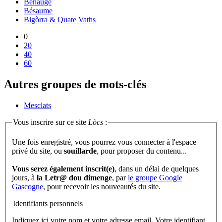
Benauge
Bésaume
Bigòrra & Quate Vaths
0
20
40
60
Autres groupes de mots-clés
Mesclats
Vous inscrire sur ce site
Lòcs
:
Une fois enregistré, vous pourrez vous connecter à l'espace
privé du site, ou
souillarde
, pour proposer du contenu...
Vous serez également inscrit(e)
, dans un délai de quelques
jours, à
la Letr@ dou dimenge
, par
le groupe Google
Gascogne
, pour recevoir les nouveautés du site.
Identifiants personnels
Indiquez ici votre nom et votre adresse email. Votre identifiant