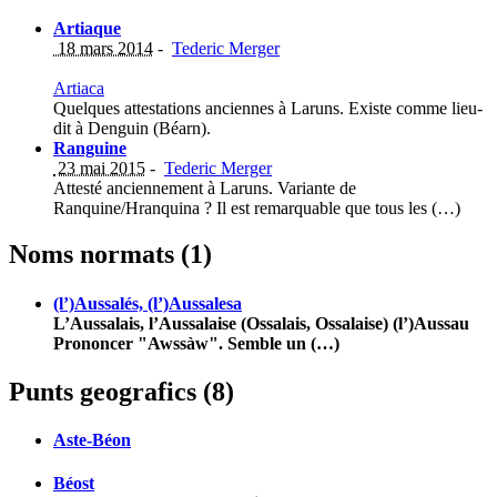
Artiaque
18 mars 2014
-
Tederic Merger
Artiaca
Quelques attestations anciennes à Laruns. Existe comme lieu-
dit à Denguin (Béarn).
Ranguine
23 mai 2015
-
Tederic Merger
Attesté anciennement à Laruns. Variante de
Ranquine/Hranquina ? Il est remarquable que tous les (…)
Noms normats (1)
(l’)Aussalés, (l’)Aussalesa
L’Aussalais, l’Aussalaise (Ossalais, Ossalaise) (l’)Aussau
Prononcer "Awssàw". Semble un (…)
Punts geografics (8)
Aste-Béon
Béost