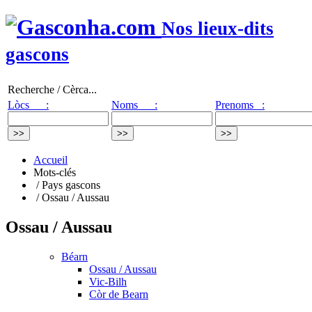
Nos lieux-dits
gascons
Recherche / Cèrca...
Lòcs :
Noms :
Prenoms :
Accueil
Mots-clés
/ Pays gascons
/ Ossau / Aussau
Ossau / Aussau
Béarn
Ossau / Aussau
Vic-Bilh
Còr de Bearn