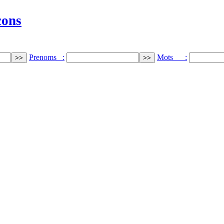
cons
Prenoms :
Mots :