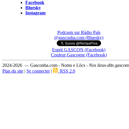
Facebook
Bluesky
Instagram
Podcasts sur Ràdio País
@gasconha.com (Bluesky)
Esprit GASCON (Facebook)
Couleur Gascogne (Facebook)
2024-2026 — Gasconha.com - Noms e Lòcs -
Nos lieux-dits gascon
Plan du site
|
Se connecter
|
RSS 2.0