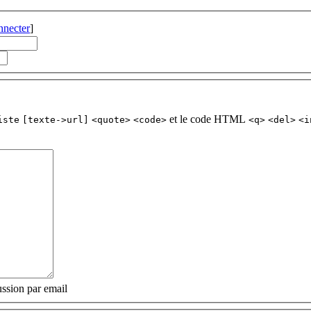
nnecter
]
et le code HTML
iste
[texte->url]
<quote>
<code>
<q>
<del>
<i
ssion par email