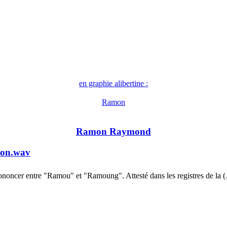
en graphie alibertine :
Ramon
Ramon Raymond
on.wav
ononcer entre "Ramou" et "Ramoung". Attesté dans les registres de la 