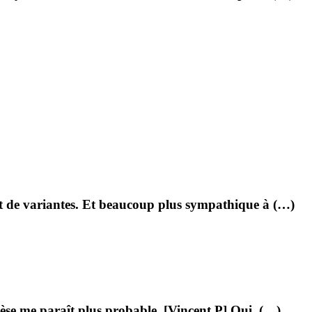
nt de variantes. Et beaucoup plus sympathique à (…)
èse me paraît plus probable. [Vincent.P] Oui, (…)