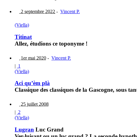
2 septembre 2022
-
Vincent P.
(Viella)
Titinat
Allez, étudions ce toponyme !
1er mai 2020
-
Vincent P.
|
1
(Viella)
Aci qu’èm plà
Classique des classiques de la Gascogne, sous ta
25 juillet 2008
|
2
(Viella)
Lugran
Luc Grand
Ver-luisant ou un luc grand ? La seconde hypoth