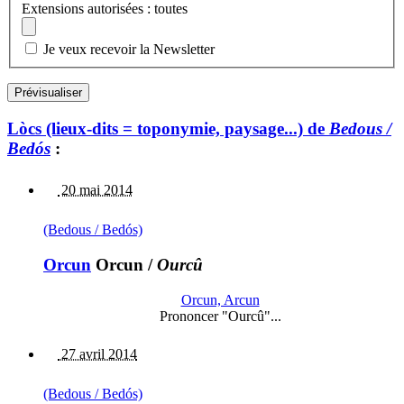
Extensions autorisées : toutes
Je veux recevoir la Newsletter
Lòcs (lieux-dits = toponymie, paysage...) de
Bedous /
Bedós
:
20 mai 2014
(Bedous / Bedós)
Orcun
Orcun
/
Ourcû
Orcun, Arcun
Prononcer "Ourcû"...
27 avril 2014
(Bedous / Bedós)