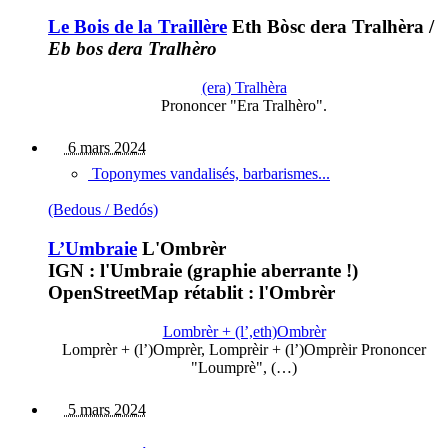
Le Bois de la Traillère
Eth Bòsc dera Tralhèra
/
Eb bos dera Tralhèro
(era) Tralhèra
Prononcer "Era Tralhèro".
6 mars 2024
Toponymes vandalisés, barbarismes...
(Bedous / Bedós)
L’Umbraie
L'Ombrèr
IGN : l'Umbraie (graphie aberrante !)
OpenStreetMap rétablit : l'Ombrèr
Lombrèr + (l’,eth)Ombrèr
Lomprèr + (l’)Omprèr, Lomprèir + (l’)Omprèir Prononcer
"Loumprè", (…)
5 mars 2024