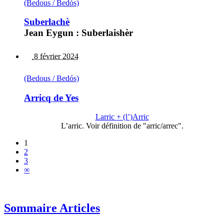
(Bedous / Bedós)
Suberlachè
Jean Eygun : Suberlaishèr
8 février 2024
(Bedous / Bedós)
Arricq de Yes
Larric + (l’)Arric
L’arric. Voir définition de "arric/arrec".
1
2
3
∞
Sommaire Articles