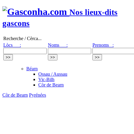
Nos lieux-dits
gascons
Recherche / Cèrca...
Lòcs :
Noms :
Prenoms :
Béarn
Ossau / Aussau
Vic-Bilh
Còr de Bearn
Còr de Bearn
Pyrénées