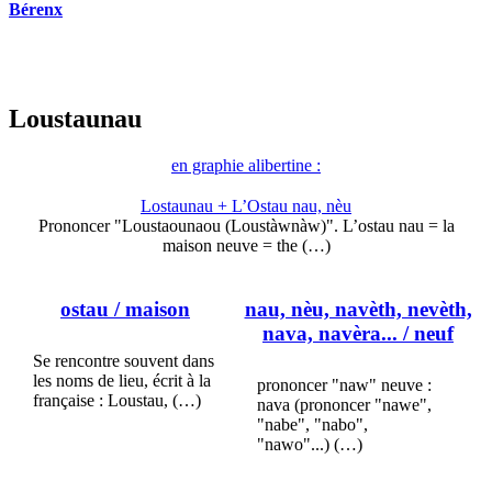
Bérenx
Loustaunau
en graphie alibertine :
Lostaunau + L’Ostau nau, nèu
Prononcer "Loustaounaou (Loustàwnàw)". L’ostau nau = la
maison neuve = the (…)
ostau
/ maison
nau, nèu, navèth, nevèth,
nava, navèra...
/ neuf
Se rencontre souvent dans
les noms de lieu, écrit à la
prononcer "naw" neuve :
française : Loustau, (…)
nava (prononcer "nawe",
"nabe", "nabo",
"nawo"...) (…)