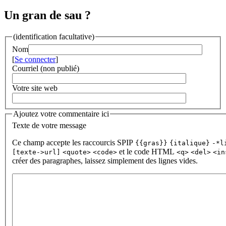
Un gran de sau ?
(identification facultative)
Nom
[
Se connecter
]
Courriel (non publié)
Votre site web
Ajoutez votre commentaire ici
Texte de votre message
Ce champ accepte les raccourcis SPIP
{{gras}}
{italique}
-*l
et le code HTML
[texte->url]
<quote>
<code>
<q>
<del>
<in
créer des paragraphes, laissez simplement des lignes vides.