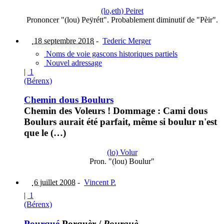
(lo,eth) Peiret
Prononcer "(lou) Peÿrétt". Probablement diminutif de "Pèir".
18 septembre 2018
-
Tederic Merger
Noms de voie gascons historiques partiels
Nouvel adressage
|
1
(Bérenx)
Chemin dous Boulurs
Chemin des Voleurs ! Dommage : Cami dous
Boulurs aurait été parfait, même si boulur n'est
que le (…)
(lo) Volur
Pron. "(lou) Boulur"
6 juillet 2008
-
Vincent P.
|
1
(Bérenx)
Pourqué
Porquèr
/
Pourquè