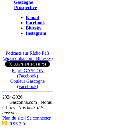
Gascogne
Prospective
E-mail
Facebook
Bluesky
Instagram
Podcasts sur Ràdio País
@gasconha.com (Bluesky)
Esprit GASCON
(Facebook)
Couleur Gascogne
(Facebook)
2024-2026
— Gasconha.com - Noms
e Lòcs -
Nos lieux-dits
gascons
Plan du site
|
Se connecter
|
RSS 2.0