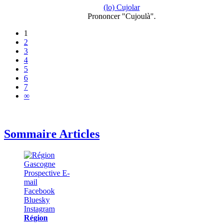
(lo) Cujolar
Prononcer "Cujoulà".
1
2
3
4
5
6
7
∞
Sommaire Articles
Région