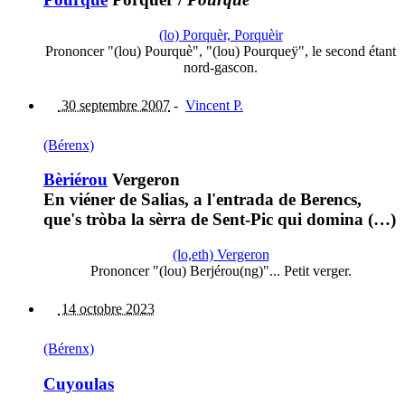
(lo) Porquèr, Porquèir
Prononcer "(lou) Pourquè", "(lou) Pourqueÿ", le second étant
nord-gascon.
30 septembre 2007
-
Vincent P.
(Bérenx)
Bèriérou
Vergeron
En viéner de Salias, a l'entrada de Berencs,
que's tròba la sèrra de Sent-Pic qui domina (…)
(lo,eth) Vergeron
Prononcer "(lou) Berjérou(ng)"... Petit verger.
14 octobre 2023
(Bérenx)
Cuyoulas