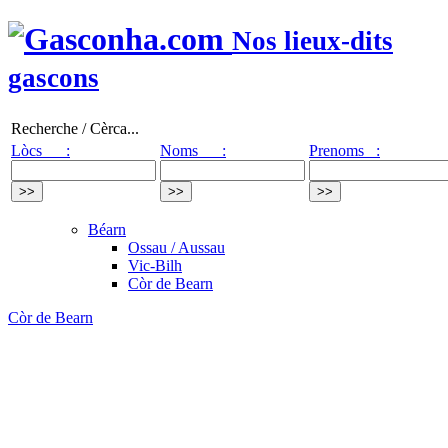
Nos lieux-dits
gascons
Recherche / Cèrca...
Lòcs :
Noms :
Prenoms :
Béarn
Ossau / Aussau
Vic-Bilh
Còr de Bearn
Còr de Bearn