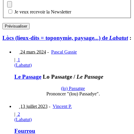
Je veux recevoir la Newsletter
Lòcs (lieux-dits = toponymie, paysage...) de
Labatut
:
24 mars 2024
-
Pascal Gassie
|
1
(Labatut)
Le Passage
Lo Passatge
/
Le Passage
(lo) Passatge
Prononcer "(lou) Passadye".
13 juillet 2023
-
Vincent P.
|
2
(Labatut)
Fourrou