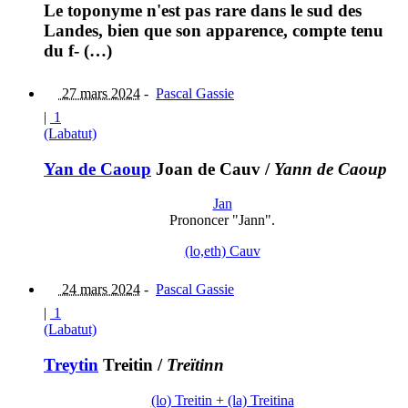
Le toponyme n'est pas rare dans le sud des
Landes, bien que son apparence, compte tenu
du f- (…)
27 mars 2024
-
Pascal Gassie
|
1
(Labatut)
Yan de Caoup
Joan de Cauv
/
Yann de Caoup
Jan
Prononcer "Jann".
(lo,eth) Cauv
24 mars 2024
-
Pascal Gassie
|
1
(Labatut)
Treytin
Treitin
/
Treïtinn
(lo) Treitin + (la) Treitina