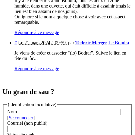
Il y a le Petit et le Grand Boudra, tous les deux en zone
humide, dans une cuvette, qui était difficile à assainir (mais le
lieu est bien assaini de nos jours).
On ignore si le nom a quelque chose à voir avec cet aspect
remarquable.
Répondre à ce message
#
Le 21 mars 2024 à 09:59
,
par
Tederic Merger
Le Boudra
Je viens de créer et associer "(lo) Bodrar". Suivre le lien en
tête du lòc...
Répondre à ce message
Un gran de sau ?
(identification facultative)
Nom
[
Se connecter
]
Courriel (non publié)
Votre site web