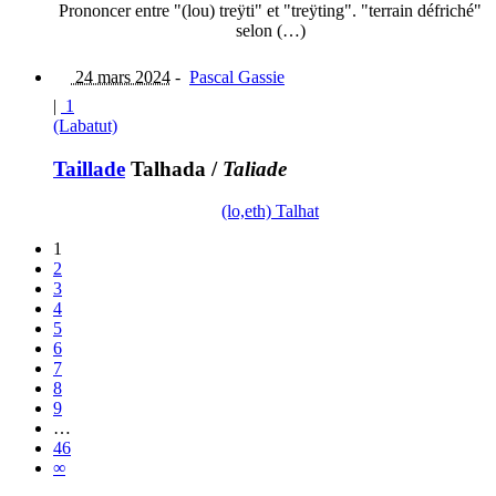
Prononcer entre "(lou) treÿti" et "treÿting". "terrain défriché"
selon (…)
24 mars 2024
-
Pascal Gassie
|
1
(Labatut)
Taillade
Talhada
/
Taliade
(lo,eth) Talhat
1
2
3
4
5
6
7
8
9
…
46
∞