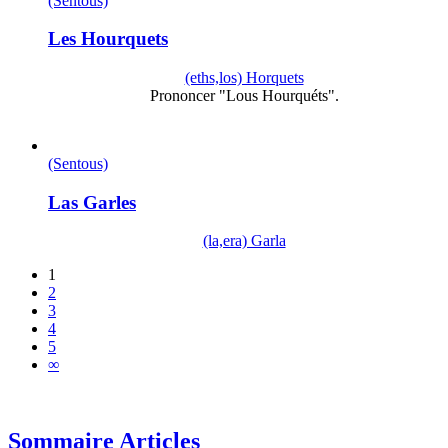
(Sentous)
Les Hourquets
(eths,los) Horquets
Prononcer "Lous Hourquéts".
(Sentous)
Las Garles
(la,era) Garla
1
2
3
4
5
∞
Sommaire Articles