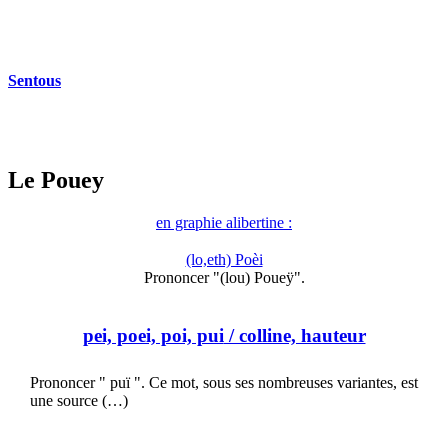
Sentous
Le Pouey
en graphie alibertine :
(lo,eth) Poèi
Prononcer "(lou) Poueÿ".
pei, poei, poi, pui
/ colline, hauteur
Prononcer " puï ". Ce mot, sous ses nombreuses variantes, est
une source (…)