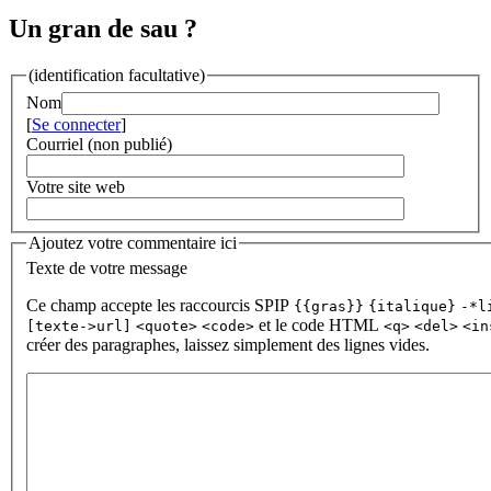
Un gran de sau ?
(identification facultative)
Nom
[
Se connecter
]
Courriel (non publié)
Votre site web
Ajoutez votre commentaire ici
Texte de votre message
Ce champ accepte les raccourcis SPIP
{{gras}}
{italique}
-*l
et le code HTML
[texte->url]
<quote>
<code>
<q>
<del>
<in
créer des paragraphes, laissez simplement des lignes vides.