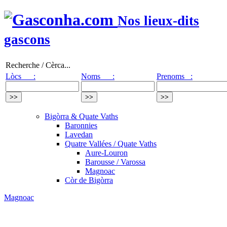
Nos lieux-dits
gascons
Recherche / Cèrca...
Lòcs :
Noms :
Prenoms :
Bigòrra & Quate Vaths
Baronnies
Lavedan
Quatre Vallées / Quate Vaths
Aure-Louron
Barousse / Varossa
Magnoac
Còr de Bigòrra
Magnoac