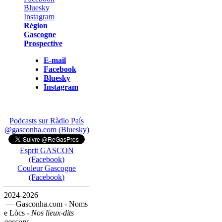
Région
Gascogne
Prospective
E-mail
Facebook
Bluesky
Instagram
Podcasts sur Ràdio País
@gasconha.com (Bluesky)
Esprit GASCON
(Facebook)
Couleur Gascogne
(Facebook)
2024-2026
— Gasconha.com - Noms
e Lòcs -
Nos lieux-dits
gascons