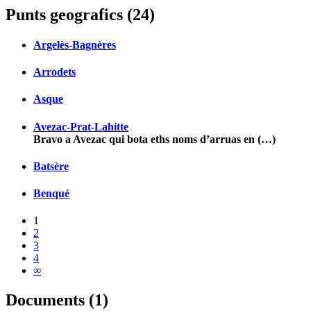
Punts geografics (24)
Argelès-Bagnères
Arrodets
Asque
Avezac-Prat-Lahitte
Bravo a Avezac qui bota eths noms d’arruas en (…)
Batsère
Benqué
1
2
3
4
∞
Documents (1)