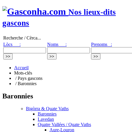
Nos lieux-dits
gascons
Recherche / Cèrca...
Lòcs :
Noms :
Prenoms :
Accueil
Mots-clés
/ Pays gascons
/ Baronnies
Baronnies
Bigòrra & Quate Vaths
Baronnies
Lavedan
Quatre Vallées / Quate Vaths
Aure-Louron