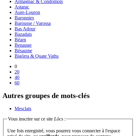
Armagnac & Condomois
Astarac
Aure-Louron
Baronnies
Barousse / Varossa
Bas Adour
Bazadais
Béarn
Benauge
Bésaume
Bigòrra & Quate Vaths
0
20
40
60
Autres groupes de mots-clés
Mesclats
Vous inscrire sur ce site
Lòcs
:
Une fois enregistré, vous pourrez vous connecter à l'espace