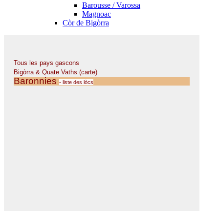
Barousse / Varossa
Magnoac
Còr de Bigòrra