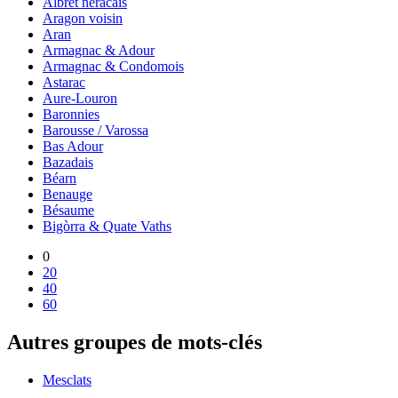
Albret néracais
Aragon voisin
Aran
Armagnac & Adour
Armagnac & Condomois
Astarac
Aure-Louron
Baronnies
Barousse / Varossa
Bas Adour
Bazadais
Béarn
Benauge
Bésaume
Bigòrra & Quate Vaths
0
20
40
60
Autres groupes de mots-clés
Mesclats