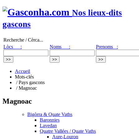
Nos lieux-dits
gascons
Recherche / Cèrca...
Lòcs :
Noms :
Prenoms :
Accueil
Mots-clés
/ Pays gascons
/ Magnoac
Magnoac
Bigòrra & Quate Vaths
Baronnies
Lavedan
Quatre Vallées / Quate Vaths
Aure-Louron