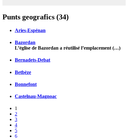
Punts geografics (34)
Aries-Espénan
Bazordan
L’église de Bazordan a réutilisé l’emplacement (…)
Bernadets-Debat
Betbèze
Bonnefont
Castelnau-Magnoac
1
2
3
4
5
6