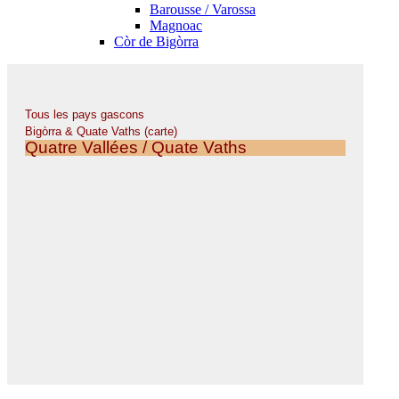
Barousse / Varossa
Magnoac
Còr de Bigòrra