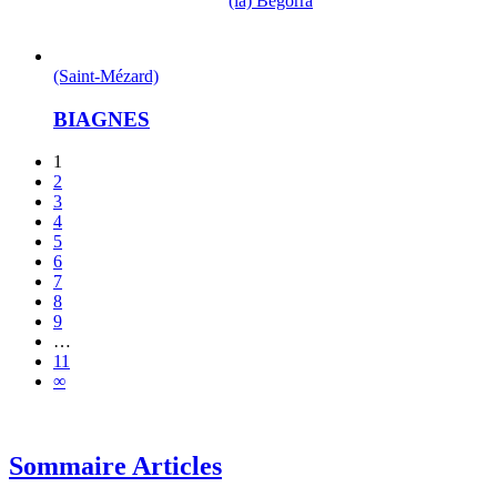
(la) Begòrra
(Saint-Mézard)
BIAGNES
1
2
3
4
5
6
7
8
9
…
11
∞
Sommaire Articles