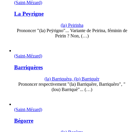
(Saint-Mézard)
La Peyrigne
(la) Peirinha
Prononcer "(la) Peÿrigno"... Variante de Peirina, féminin de
Peirin ? Non, (…)
(Saint-Mézard)
Barriquères
(la) Barriquèra, (lo) Barriquèr
Prononcer respectivement "(la) Barriquère, Barriquèro", "
(lou) Barriquè"... (…)
(Saint-Mézard)
Bégorre