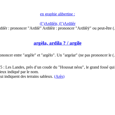
en graphie alibertine :
(l’)Ardilèir, (l’)Ardilèr
dilèr : prononcer "Ardilè" Ardilèir : prononcer "Ardilèÿ" ou peut-être 
argèla, ardila ?
/ argile
ononcer entre "argèle" et "argèlo". Un "argelar" (ne pas prononcer le 
e 5 : Les Landes, près d’un coude du "Houssat néou", le grand fossé qui
ileux indiqué par le nom.
i indiquent des terrains sableux.
(Arès)