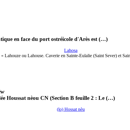
ique en face du port ostréicole d'Arès est (…)
Lahosa
« Lahouze ou Lahouse. Caverie en Sainte-Eulalie (Saint Sever) et Sai
èw
lée Houssat nèou CN (Section B feuille 2 : Le (…)
(lo) Hossat nèu