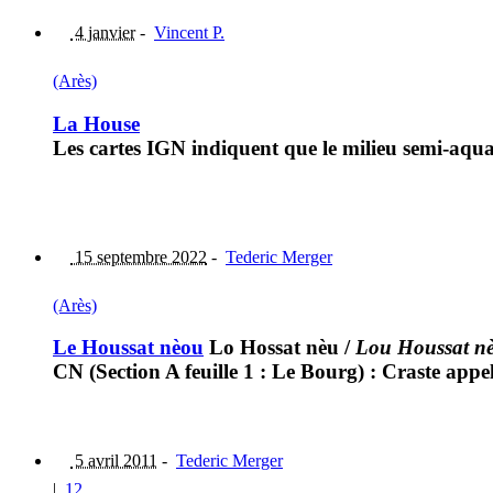
4 janvier
-
Vincent P.
(Arès)
La House
Les cartes IGN indiquent que le milieu semi-aquat
15 septembre 2022
-
Tederic Merger
(Arès)
Le Houssat nèou
Lo Hossat nèu
/
Lou Houssat n
CN (Section A feuille 1 : Le Bourg) : Craste appe
5 avril 2011
-
Tederic Merger
|
12