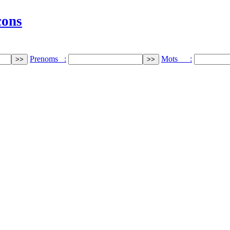
cons
Prenoms :
Mots :