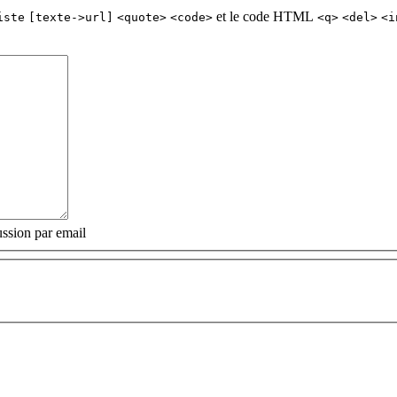
et le code HTML
iste
[texte->url]
<quote>
<code>
<q>
<del>
<i
ssion par email