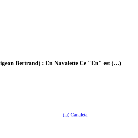
e Pigeon Bertrand) : En Navalette Ce "En" est (…)
(la) Canaleta