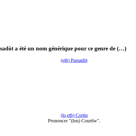
assadòt a été un nom générique pour ce genre de (…)
(eth) Passadòt
(lo,eth) Cortiu
Prononcer "(lou) Courtïw".