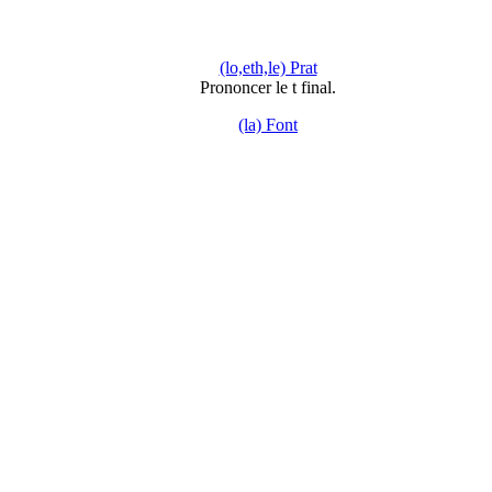
(lo,eth,le) Prat
Prononcer le t final.
(la) Font