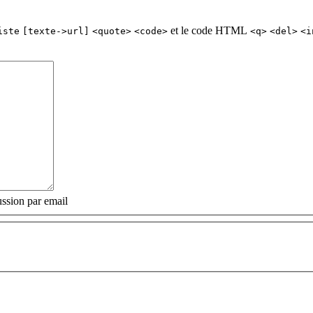
et le code HTML
iste
[texte->url]
<quote>
<code>
<q>
<del>
<i
ssion par email