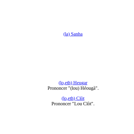
(la) Sanha
(lo,eth) Heugar
Prononcer "(lou) Héougà".
(lo,eth) Clòt
Prononcer "Lou Clòt".