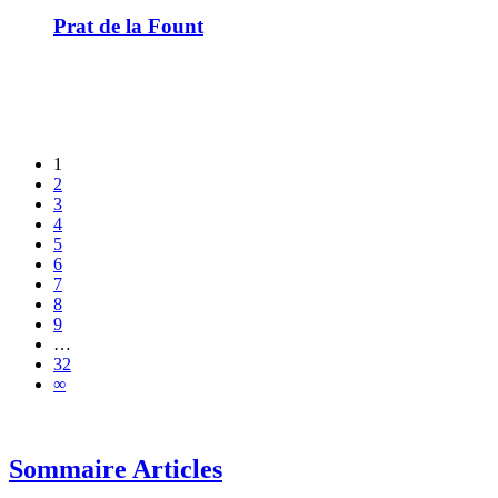
Prat de la Fount
1
2
3
4
5
6
7
8
9
…
32
∞
Sommaire Articles