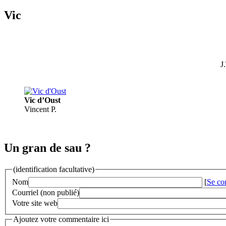
Vic
J
Vic d’Oust
Vincent P.
Un gran de sau ?
(identification facultative)
Nom
[
Se co
Courriel (non publié)
Votre site web
Ajoutez votre commentaire ici