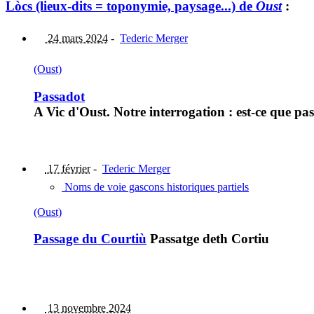
Lòcs (lieux-dits = toponymie, paysage...) de
Oust
:
24 mars 2024
-
Tederic Merger
(Oust)
Passadot
A Vic d'Oust. Notre interrogation : est-ce que p
17 février
-
Tederic Merger
Noms de voie gascons historiques partiels
(Oust)
Passage du Courtiù
Passatge deth Cortiu
13 novembre 2024