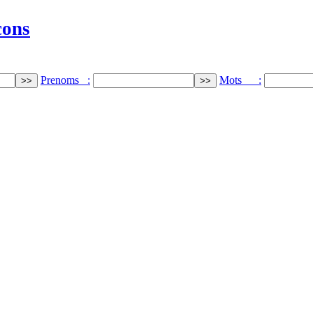
cons
Prenoms :
Mots :