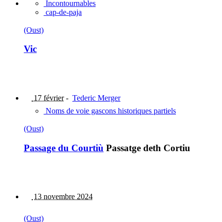
Incontournables
cap-de-paja
(Oust)
Vic
17 février
-
Tederic Merger
Noms de voie gascons historiques partiels
(Oust)
Passage du Courtiù
Passatge deth Cortiu
13 novembre 2024
(Oust)