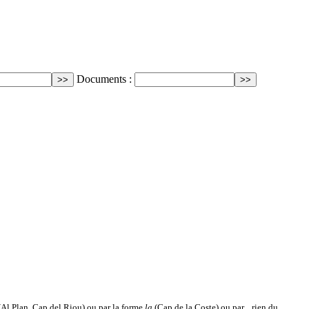
Documents :
Al Plan, Cap del Riou) ou par la forme
la
(Cap de la Coste) ou par... rien du