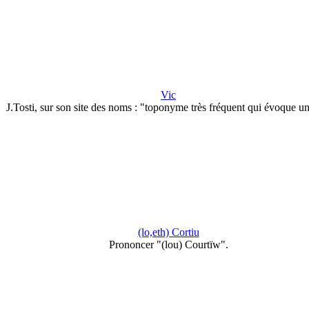
Vic
J.Tosti, sur son site des noms : "toponyme très fréquent qui évoque u
(lo,eth) Cortiu
Prononcer "(lou) Courtïw".