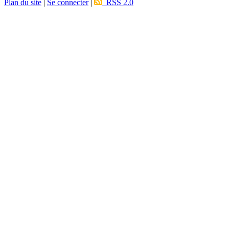
Plan du site
|
Se connecter
|
RSS 2.0