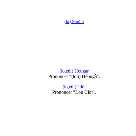
(la) Sanha
(lo,eth) Heugar
Prononcer "(lou) Héougà".
(lo,eth) Clòt
Prononcer "Lou Clòt".