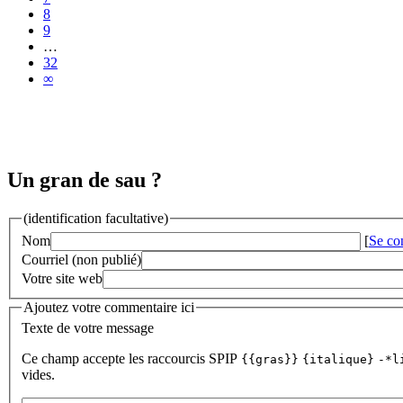
8
9
…
32
∞
Un gran de sau ?
(identification facultative)
Nom
[
Se co
Courriel (non publié)
Votre site web
Ajoutez votre commentaire ici
Texte de votre message
Ce champ accepte les raccourcis SPIP
{{gras}}
{italique}
-*l
vides.