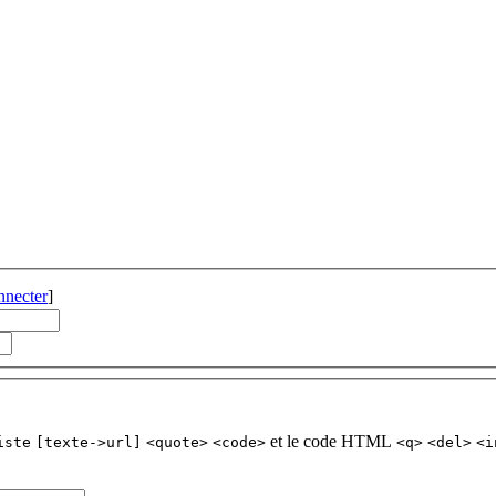
nnecter
]
et le code HTML
iste
[texte->url]
<quote>
<code>
<q>
<del>
<i