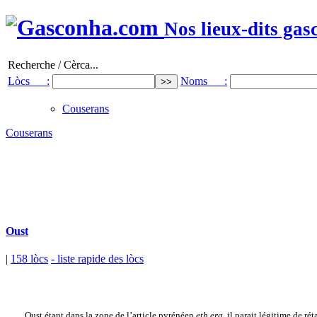
Nos lieux-dits gas
Recherche / Cèrca...
Lòcs :
Noms :
Couserans
Couserans
Oust
|
158 lòcs
- liste rapide des lòcs
Oust étant dans la zone de l’article pyrénéen
eth,era
, il parait légitime de r