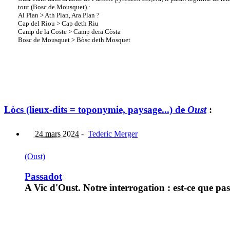
tout (Bosc de Mousquet) :
Al Plan > Ath Plan, Ara Plan ?
Cap del Riou > Cap deth Riu
Camp de la Coste > Camp dera Còsta
Bosc de Mousquet > Bòsc deth Mosquet
Lòcs (lieux-dits = toponymie, paysage...) de
Oust
:
24 mars 2024
-
Tederic Merger
(Oust)
Passadot
A Vic d'Oust. Notre interrogation : est-ce que p