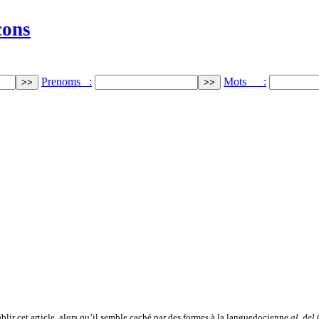
cons
Prenoms :
Mots :
établir cet article, alors qu’il semble caché par des formes à la languedocienne
al, del
(