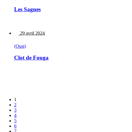
Les Sagnes
29 avril 2024
(Oust)
Clot de Fouga
1
2
3
4
5
6
7