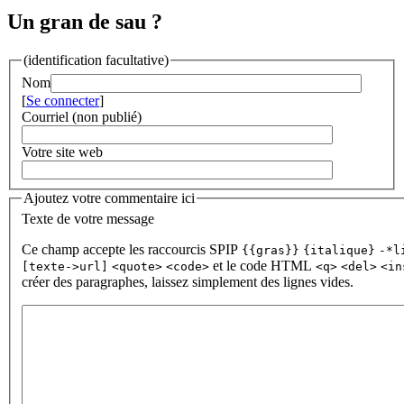
Un gran de sau ?
(identification facultative)
Nom
[
Se connecter
]
Courriel (non publié)
Votre site web
Ajoutez votre commentaire ici
Texte de votre message
Ce champ accepte les raccourcis SPIP
{{gras}}
{italique}
-*l
et le code HTML
[texte->url]
<quote>
<code>
<q>
<del>
<in
créer des paragraphes, laissez simplement des lignes vides.