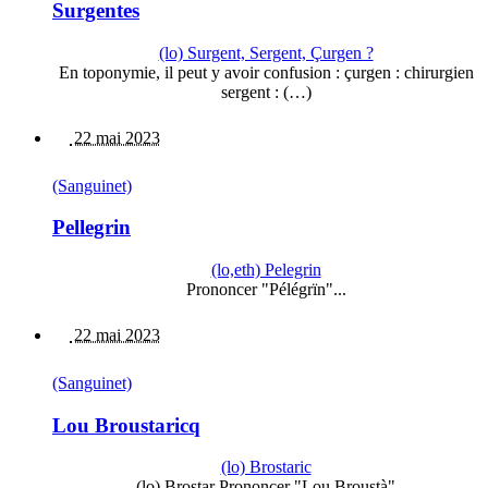
Surgentes
(lo) Surgent, Sergent, Çurgen ?
En toponymie, il peut y avoir confusion : çurgen : chirurgien
sergent : (…)
22 mai 2023
(Sanguinet)
Pellegrin
(lo,eth) Pelegrin
Prononcer "Pélégrïn"...
22 mai 2023
(Sanguinet)
Lou Broustaricq
(lo) Brostaric
(lo) Brostar Prononcer "Lou Broustà"