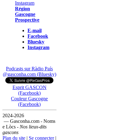
Région
Gascogne
Prospective
E-mail
Facebook
Bluesky
Instagram
Podcasts sur Ràdio País
@gasconha.com (Bluesky)
Esprit GASCON
(Facebook)
Couleur Gascogne
(Facebook)
2024-2026
— Gasconha.com - Noms
e Lòcs -
Nos lieux-dits
gascons
Plan du site
|
Se connecter
|