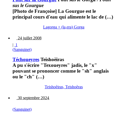
sus le Gourgue
[Photo de Françoise] La Gourgue est le
principal cours d'eau qui alimente le lac de (…)
Lagorga + (la,era) Gorga
24 juillet 2008
|
1
(Sanguinet)
Téchoueyres
Teishoèiras
A pu s'écrire "Texoueyres" jadis, le "x"
pouvant se prononcer comme le "sh" anglais
ou le "ch" (…)
Teishoèiras, Teishoèras
30 septembre 2024
(Sanguinet)