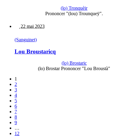
(lo) Tronquèir
Prononcer "(lou) Trounqueÿ".
22 mai 2023
(Sanguinet)
Lou Broustaricq
(lo) Brostaric
(lo) Brostar Prononcer "Lou Broustà"
1
2
3
4
5
6
7
8
9
…
12