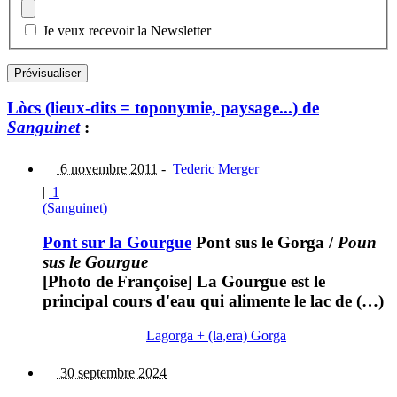
Je veux recevoir la Newsletter
Lòcs (lieux-dits = toponymie, paysage...) de
Sanguinet
:
6 novembre 2011
-
Tederic Merger
|
1
(Sanguinet)
Pont sur la Gourgue
Pont sus le Gorga
/
Poun
sus le Gourgue
[Photo de Françoise] La Gourgue est le
principal cours d'eau qui alimente le lac de (…)
Lagorga + (la,era) Gorga
30 septembre 2024