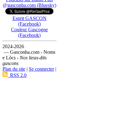
@gasconha.com (Bluesky)
Esprit GASCON
(Facebook)
Couleur Gascogne
(Facebook)
2024-2026
— Gasconha.com - Noms
e Lòcs -
Nos lieux-dits
gascons
Plan du site
|
Se connecter
|
RSS 2.0