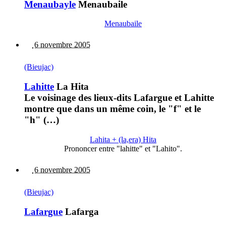
Menaubayle
Menaubaile
Menaubaile
6 novembre 2005
(Bieujac)
Lahitte
La Hita
Le voisinage des lieux-dits Lafargue et Lahitte
montre que dans un même coin, le "f" et le
"h" (…)
Lahita + (la,era) Hita
Prononcer entre "lahitte" et "Lahito".
6 novembre 2005
(Bieujac)
Lafargue
Lafarga