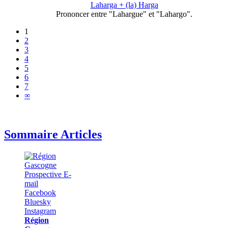
Laharga + (la) Harga
Prononcer entre "Lahargue" et "Lahargo".
1
2
3
4
5
6
7
∞
Sommaire Articles
Région