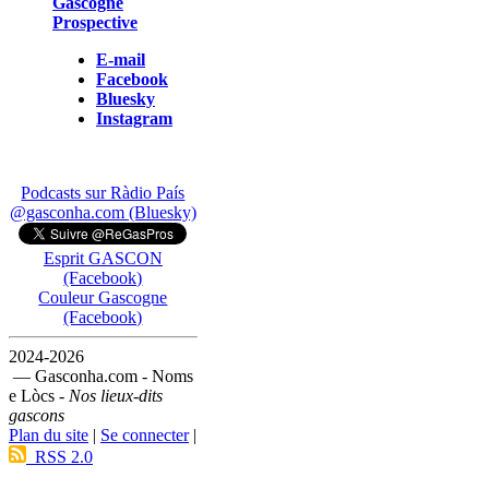
Gascogne
Prospective
E-mail
Facebook
Bluesky
Instagram
Podcasts sur Ràdio País
@gasconha.com (Bluesky)
Esprit GASCON
(Facebook)
Couleur Gascogne
(Facebook)
2024-2026
— Gasconha.com - Noms
e Lòcs -
Nos lieux-dits
gascons
Plan du site
|
Se connecter
|
RSS 2.0