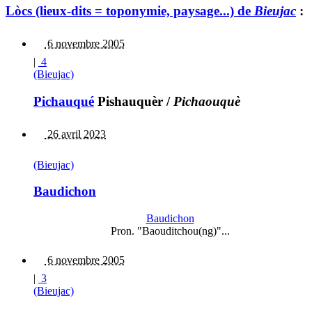
Lòcs (lieux-dits = toponymie, paysage...) de
Bieujac
:
6 novembre 2005
|
4
(Bieujac)
Pichauqué
Pishauquèr
/
Pichaouquè
26 avril 2023
(Bieujac)
Baudichon
Baudichon
Pron. "Baouditchou(ng)"...
6 novembre 2005
|
3
(Bieujac)