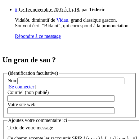
#
Le 1er novembre 2005 à 15:18
,
par
Tederic
Vidalòt, diminutif de
Vidau
, grand classique gascon.
Souvent écrit "Bidalot", qui correspond à la prononciation.
Répondre à ce message
Un gran de sau ?
(identification facultative)
Nom
[
Se connecter
]
Courriel (non publié)
Votre site web
Ajoutez votre commentaire ici
Texte de votre message
Ce champ accepte les raccourcis SPIP
{{gras}}
{italique}
-*l